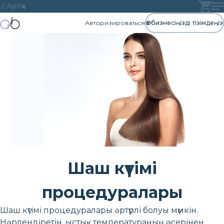
Артқа
Авторизироваться
Өз бизнесіңізді тізімдеңіз
Шаш күтімі
процедуралары
Шаш күтімі процедуралары әртүрлі болуы мүмкін.
Нәрлендіретін, ыстық температураның әсерінен