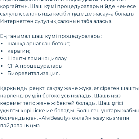
қорғайтын. Шаш күтімі процедураларын үйде немесе
сұлулық салонында кәсіби түрде де жасауға болады.
Интернеттен сұлулық салонын таба аласыз.
Ең танымал шаш күтімі процедуралары:
шашқа арналған ботокс;
кератин;
Шашты ламинациялау;
СПА процедуралары;
Биоревитализация.
Қарқынды реңкті сақтау және жұқа, әлсіреген шашты
нәрлендіру үшін ботокс ұсынылады. Шашыңыз
керемет тегіс және жібектей болады. Шаш үлгісі
ұқыпты көрініске ие болады. Бөлінген ұштары жабық
болғандықтан. «AlviBeauty» онлайн жазу қызметін
пайдаланыңыз.