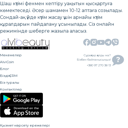
Шаш күтімі фенмен кептіру уақытын қысқартуға
көмектеседі. Әсер шамамен 10-12 аптаға созылады.
Сондай-ақ үйде күтім жасау үшін арнайы күтім
құралдарын пайдалану ұсынылады. Сіз онлайн
режимінде шеберге жазыла аласыз.
Мекемелер
Сұрақтар қалды ма?
Бізбен байланысыңыз!
AlviCoin
+380 97 270 38 13
Блог
Біздің CRM
Біз туралы
Контактілер
Қызмет көрсету ережелері