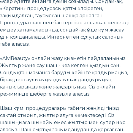
Әсер әдетте екі айға дейін созылады. Сондай-ақ,
«Кератин» процедурасы қатты әлсіреген,
зақымдалған, таусылған шашқа арналған.
Процедура шаш пен бас терісіне арналған кешенді
емдеу хаттамаларында, сондай-ақ үйде күтім жасау
үшін қолданылады. Интернеттен сұлулық салонын
таба аласыз.
«AlviBeauty» онлайн жазу қызметін пайдаланыңыз.
Жылтыр және сау шаш - кез келген қыздың сәні.
Сондықтан маманға баруды кейінге қалдырмаңыз,
бірақ денсаулығыңызды ылғалдандырыңыз,
қанықтырыңыз және жақсартыңыз. Сіз онлайн
режимінде шеберге жазыла аласыз.
Шаш күтімі процедуралары табиғи жеңілдігіңізді
сақтай отырып, жылтыр алуға көмектеседі. Сіз
шашыңызға шынайы емес жылтыр мен супер нәр
аласыз. Шаш сыртқы зақымданудан да қорғалған.