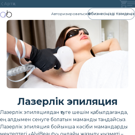
Артқа
Авторизироваться
Өз бизнесіңізді тізімдеңіз
Лазерлік эпиляция
Лазерлік эпиляциядан өтуге шешім қабылдағанда,
ең алдымен сенуге болатын маманды таңдайсыз.
Лазерлік эпиляция бойынша кәсіби мамандарды
мектептегі «AlviBeauty» онлайн жазылу қызметі –