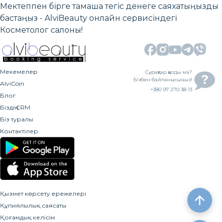
Мектеппен бірге тамаша тегіс денеге саяхатыңызды
бастаңыз - AlviBeauty онлайн сервисіндегі
Косметолог салоны!
Мекемелер
Сұрақтар қалды ма?
Бізбен байланысыңыз!
AlviCoin
+380 97 270 38 13
Блог
Біздің CRM
Біз туралы
Контактілер
Қызмет көрсету ережелері
Құпиялылық саясаты
Қоғамдық келісім