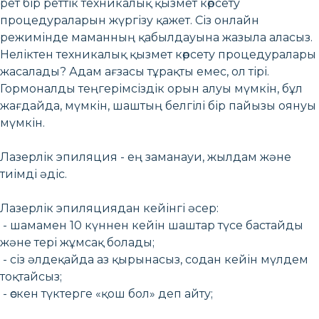
рет бір реттік техникалық қызмет көрсету
процедураларын жүргізу қажет. Сіз онлайн
режимінде маманның қабылдауына жазыла аласыз.
Неліктен техникалық қызмет көрсету процедуралары
жасалады? Адам ағзасы тұрақты емес, ол тірі.
Гормоналды теңгерімсіздік орын алуы мүмкін, бұл
жағдайда, мүмкін, шаштың белгілі бір пайызы оянуы
мүмкін.
Лазерлік эпиляция - ең заманауи, жылдам және
тиімді әдіс.
Лазерлік эпиляциядан кейінгі әсер:
- шамамен 10 күннен кейін шаштар түсе бастайды
және тері жұмсақ болады;
- сіз әлдеқайда аз қырынасыз, содан кейін мүлдем
тоқтайсыз;
- өскен түктерге «қош бол» деп айту;