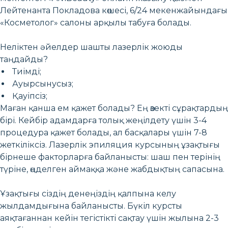
Лейтенанта Покладова көшесі, 6/24 мекенжайындағы
«Косметолог» салоны арқылы табуға болады.
Неліктен әйелдер шашты лазерлік жоюды
таңдайды?
Тиімді;
Ауырсынусыз;
Қауіпсіз;
Маған қанша ем қажет болады? Ең өзекті сұрақтардың
бірі. Кейбір адамдарға толық жеңілдету үшін 3-4
процедура қажет болады, ал басқалары үшін 7-8
жеткіліксіз. Лазерлік эпиляция курсының ұзақтығы
бірнеше факторларға байланысты: шаш пен терінің
түріне, өңделген аймаққа және жабдықтың сапасына.
Ұзақтығы сіздің денеңіздің қалпына келу
жылдамдығына байланысты. Бүкіл курсты
аяқтағаннан кейін тегістікті сақтау үшін жылына 2-3