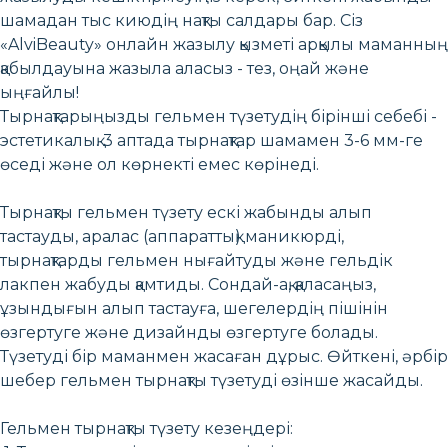
шамадан тыс киюдің нақты салдары бар. Сіз
«AlviBeauty» онлайн жазылу қызметі арқылы маманның
қабылдауына жазыла аласыз - тез, оңай және
ыңғайлы!
Тырнақтарыңызды гельмен түзетудің бірінші себебі -
эстетикалық. 3 аптада тырнақтар шамамен 3-6 мм-ге
өседі және ол көрнекті емес көрінеді.
Тырнақты гельмен түзету ескі жабынды алып
тастауды, аралас (аппараттық) маникюрді,
тырнақтарды гельмен нығайтуды және гельдік
лакпен жабуды қамтиды. Сондай-ақ, қаласаңыз,
ұзындығын алып тастауға, шегелердің пішінін
өзгертуге және дизайнды өзгертуге болады.
Түзетуді бір маманмен жасаған дұрыс. Өйткені, әрбір
шебер гельмен тырнақты түзетуді өзінше жасайды.
Гельмен тырнақты түзету кезеңдері: