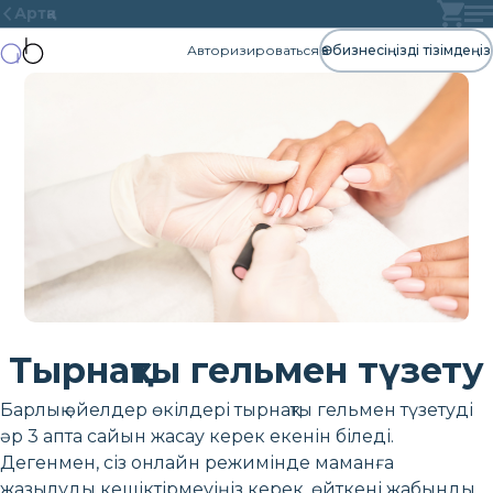
Артқа
Авторизироваться
Өз бизнесіңізді тізімдеңіз
Тырнақты гельмен түзету
Барлық әйелдер өкілдері тырнақты гельмен түзетуді
әр 3 апта сайын жасау керек екенін біледі.
Дегенмен, сіз онлайн режимінде маманға
жазылуды кешіктірмеуіңіз керек, өйткені жабынды