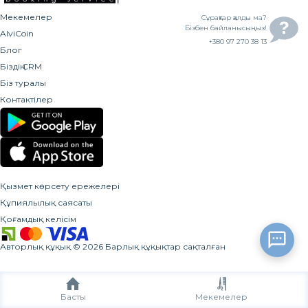
Мекемелер
Сұрақтар қалды ма?
Бізбен байланысыңыз!
AlviCoin
+380 97 270 38 13
Блог
Біздің CRM
Біз туралы
Контактілер
Қызмет көрсету ережелері
Құпиялылық саясаты
Қоғамдық келісім
Авторлық құқық
©
2026
Барлық құқықтар сақталған
Басты
Мекемелер