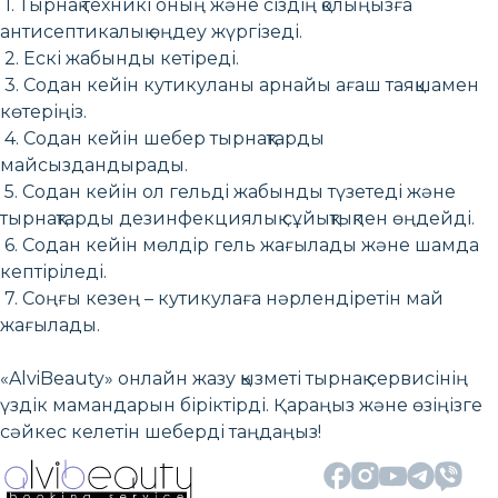
1. Тырнақ техникі оның және сіздің қолыңызға
антисептикалық өңдеу жүргізеді.
2. Ескі жабынды кетіреді.
3. Содан кейін кутикуланы арнайы ағаш таяқшамен
көтеріңіз.
4. Содан кейін шебер тырнақтарды
майсыздандырады.
5. Содан кейін ол гельді жабынды түзетеді және
тырнақтарды дезинфекциялық сұйықтықпен өңдейді.
6. Содан кейін мөлдір гель жағылады және шамда
кептіріледі.
7. Соңғы кезең – кутикулаға нәрлендіретін май
жағылады.
«AlviBeauty» онлайн жазу қызметі тырнақ сервисінің
үздік мамандарын біріктірді. Қараңыз және өзіңізге
сәйкес келетін шеберді таңдаңыз!