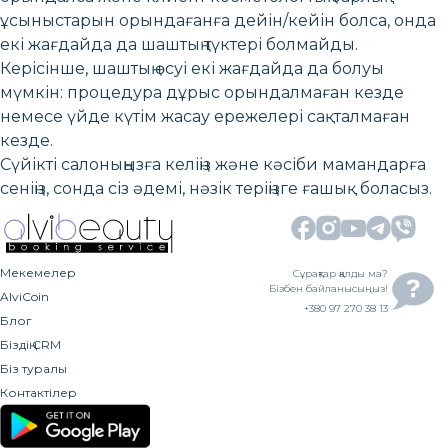
ұсыныстарын орындағанға дейін/кейін болса, онда
екі жағдайда да шаштың түктері болмайды.
Керісінше, шаштың өсуі екі жағдайда да болуы
мүмкін: процедура дұрыс орындалмаған кезде
немесе үйде күтім жасау ережелері сақталмаған
кезде.
Сүйікті салоныңызға келіңіз және кәсіби мамандарға
сеніңіз, сонда сіз әдемі, нәзік теріңізге ғашық боласыз.
Мекемелер
Сұрақтар қалды ма?
Бізбен байланысыңыз!
AlviCoin
+380 97 270 38 13
Блог
Біздің CRM
Біз туралы
Контактілер