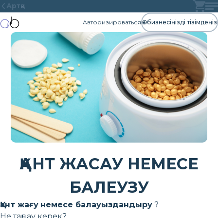
Артқа
Авторизироваться
Өз бизнесіңізді тізімдеңіз
ҚАНТ ЖАСАУ НЕМЕСЕ
БАЛЕУЗУ
Қант жағу
немесе балауыздандыру
?
Не таңдау керек?