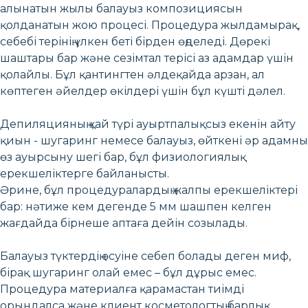
алынатын жылы балауыз композициясын
қолданатын жою процесі. Процедура жылдамырақ,
себебі терінің үлкен беті бірден өңделеді. Дөрекі
шаштары бар және сезімтал терісі аз адамдар үшін
қолайлы. Бұл қантингтен әлдеқайда арзан, ал
көптеген әйелдер өкілдері үшін бұл күшті дәлел.
Депиляцияның қай түрі ауыртпалықсыз екенін айту
қиын - шугаринг немесе балауыз, өйткені әр адамның
өз ауырсыну шегі бар, бұл физиологиялық
ерекшеліктерге байланысты.
Әрине, бұл процедуралардың жалпы ерекшеліктері
бар: нәтиже кем дегенде 5 мм шашпен келген
жағдайда бірнеше аптаға дейін созылады.
Балауыз түктердің өсуіне себеп болады деген миф,
бірақ шугаринг олай емес – бұл дұрыс емес.
Процедура материалға қарамастан тиімді
орындалса және клиент косметологтың барлық