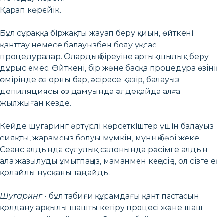
Қарап көрейік.
Бұл сұраққа біржақты жауап беру қиын, өйткені
қанттау немесе балауызбен бояу ұқсас
процедуралар. Олардың біреуіне артықшылық беру
дұрыс емес. Өйткені, бір және басқа процедура өзінің
өмірінде өз орны бар, әсіресе қазір, балауыз
депиляциясы өз дамуында әлдеқайда алға
жылжыған кезде.
Кейде шугаринг әртүрлі көрсеткіштер үшін балауыз
сияқты, жарамсыз болуы мүмкін, мұның бәрі жеке.
Сеанс алдында сұлулық салонында рәсімге алдын
ала жазылуды ұмытпаңыз, маманмен кеңесіңіз, ол сізге ең
қолайлы нұсқаны таңдайды.
Шугаринг
- бұл табиғи құрамдағы қант пастасын
қолдану арқылы шашты кетіру процесі және шаш