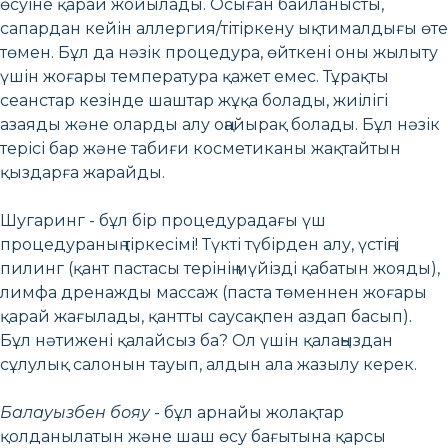
өсуіне қарай жойылады. Осыған байланысты,
сапардан кейін аллергия/тітіркену ықтималдығы өте
төмен. Бұл да нәзік процедура, өйткені оны жылыту
үшін жоғары температура қажет емес. Тұрақты
сеанстар кезінде шаштар жұқа болады, жиілігі
азаяды және оларды алу оңайырақ болады. Бұл нәзік
терісі бар және табиғи косметиканы жақтайтын
қыздарға жарайды.
Шугаринг - бұл бір процедурадағы үш
процедураның тіркесімі! Түкті түбірден алу, үстіңгі
пилинг (қант пастасы терінің мүйізді қабатын жояды),
лимфа дренажды массаж (паста төменнен жоғары
қарай жағылады, қантты саусақпен аздап басып).
Бұл нәтижені қалайсыз ба? Ол үшін қалаңыздан
сұлулық салонын тауып, алдын ала жазылу керек.
Балауызбен бояу
- бұл арнайы жолақтар
қолданылатын және шаш өсу бағытына қарсы