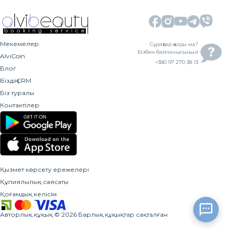
Мекемелер
Сұрақтар қалды ма?
Бізбен байланысыңыз!
AlviCoin
+380 97 270 38 13
Блог
Біздің CRM
Біз туралы
Контактілер
Қызмет көрсету ережелері
Құпиялылық саясаты
Қоғамдық келісім
Авторлық құқық
©
2026
Барлық құқықтар сақталған