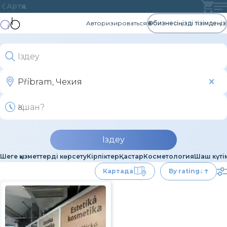
Артқа
Авторизироваться
Өз бизнесіңізді тізімдеңіз
Іздеу
Шеге қызметтерді көрсету
Кірпіктер
Қастар
Косметология
Шаш күті
Картада
By rating