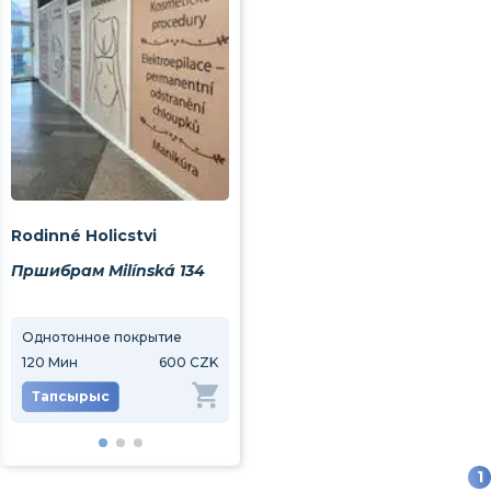
Rodinné Holicstvi
Пршибрам Milínská 134
Однотонное покрытие
Электроэпиляция
Ноги
120
Мин
600 CZK
60
Мин
1000 CZK
60
М
Тапсырыс
Тапсырыс
Та
1