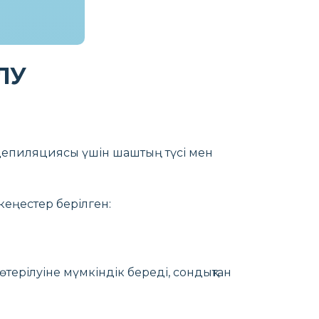
ЛУ
 депиляциясы үшін шаштың түсі мен
кеңестер берілген:
терілуіне мүмкіндік береді, сондықтан