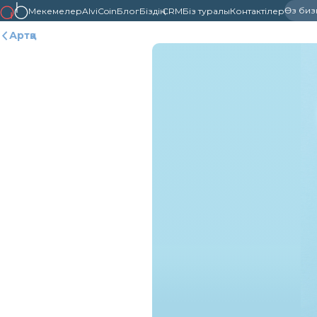
Өз бизне
Мекемелер
AlviCoin
Блог
Біздің CRM
Біз туралы
Контактілер
Артқа