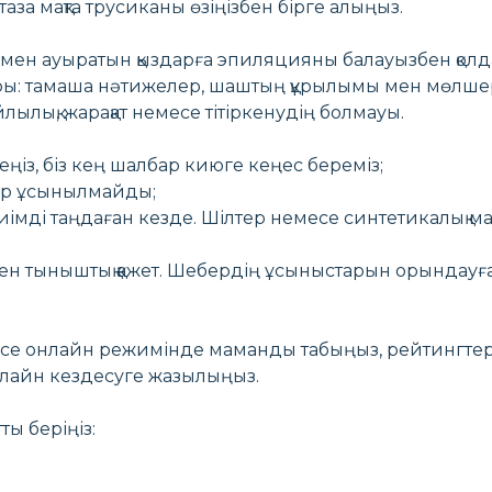
а мақта трусиканы өзіңізбен бірге алыңыз.
мен ауыратын қыздарға эпиляцияны балауызбен қол
: тамаша нәтижелер, шаштың құрылымы мен мөлшерін
лылық, жарақат немесе тітіркенудің болмауы.
еңіз, біз кең шалбар киюге кеңес береміз;
пір ұсынылмайды;
мді таңдаған кезде. Шілтер немесе синтетикалық мате
ен тыныштық қажет. Шебердің ұсыныстарын орындауғ
есе онлайн режимінде маманды табыңыз, рейтингтер
нлайн кездесуге жазылыңыз.
ты беріңіз: