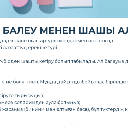
БАЛЕУ МЕНЕН ШАШЫ А
андады және оған әртүрлі жолдармен қол жеткізді.
і ләззаттың ерекше түрі.
түбірден шашты кетіру болып табылады. Ал балауыз
неге ие болу ниеті. Мұнда дайындық бойынша бірнеше 
іруге тырысыңыз;
емесе солярийден аулақ болыңыз;
аңыз (бикини мен қолтықтан басқа), бұл түктердің кө