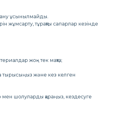
дану ұсынылмайды.
 жұмсарту, тұрақты сапарлар кезінде
риалдар жоқ - тек мақта;
а тырысыңыз және кез келген
 мен шолуларды қараңыз, кездесуге