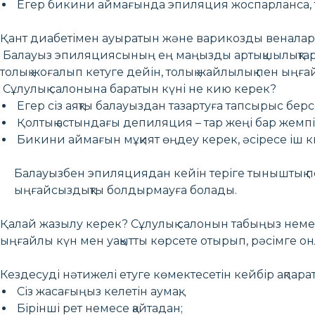
Егер бикини аймағында эпиляция жоспарланса, таз
Қант диабетімен ауыратын және варикозды веналар
Балауыз эпиляциясының ең маңызды артықшылықтары
толық жоғалып кетуге дейін, толық жайлылық пен ыңғай
Сұлулық салонына баратын күні не кию керек?
Егер сіз аяқты балауыздан тазартуға тапсырыс берс
Қолтық астындағы депиляция – тар жеңі бар жем
Бикини аймағын мұқият өңдеу керек, әсіресе іш киі
Балауызбен эпиляциядан кейін теріге тыныштық п
ыңғайсыздықты болдырмауға болады.
Қалай жазылу керек? Сұлулық салонын табыңыз нем
ыңғайлы күн мен уақытты көрсете отырып, рәсімге о
Кездесуді нәтижелі етуге көмектесетін кейбір ақпарат
Сіз жасағыңыз келетін аумақ;
Бірінші рет немесе қайтадан;