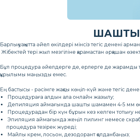
ШАШТЫ 
Барлық уақытта әйел өкілдері мінсіз тегіс денені арм
Жібектей тері жыл мезгіліне қарамастан әрқашан өзект
Бұл процедура әйелдерге де, ерлерге де жарамды 
құрылымы маңызды емес.
Ең бастысы - рәсімге жақсы көңіл-күй және тегіс де
Процедураға алдын ала онлайн жазылу;
Депиляция аймағында шашты шамамен 4-5 мм өс
Процедурадан бір күн бұрын кез келген тотығу н
Эпиляция аймағында жеңіл пилинг немесе скраб жас
процедура тезірек жүреді;
Майлы крем, лосьон, дезодорант қолданбаңыз;