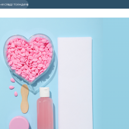
сіңізді тізімдеңіз