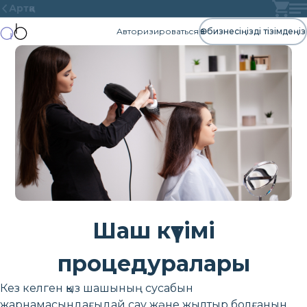
Артқа
Авторизироваться
Өз бизнесіңізді тізімдеңіз
Шаш күтімі
процедуралары
Кез келген қыз шашының сусабын
жарнамасындағыдай сау және жылтыр болғанын