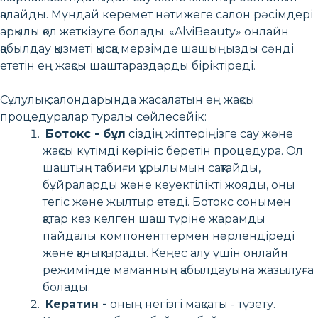
қалайды. Мұндай керемет нәтижеге салон рәсімдері
арқылы қол жеткізуге болады. «AlviBeauty» онлайн
қабылдау қызметі қысқа мерзімде шашыңызды сәнді
ететін ең жақсы шаштараздарды біріктіреді.
Сұлулық салондарында жасалатын ең жақсы
процедуралар туралы сөйлесейік:
Ботокс - бұл
сіздің жіптеріңізге сау және
жақсы күтімді көрініс беретін процедура. Ол
шаштың табиғи құрылымын сақтайды,
бұйраларды және кеуектілікті жояды, оны
тегіс және жылтыр етеді. Ботокс сонымен
қатар кез келген шаш түріне жарамды
пайдалы компоненттермен нәрлендіреді
және қанықтырады. Кеңес алу үшін онлайн
режимінде маманның қабылдауына жазылуға
болады.
Кератин -
оның негізгі мақсаты - түзету.