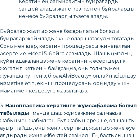
Кератин ең бағынбайтын бұйраларды
сәндей алады және кез келген бұйраларды
немесе бұйраларды түзете алады.
Бұйралар жылтыр және басқарылатын болады,
бұйралар жойылады және олар шатасуды тоқтатады.
Сонымен қатар, кератин процедурасы жинақталған
әсерге ие. Әсері 5-6 айға созылады. Шашыңыздың
күйін қадағалаңыз және кератиннің әсері дерлік
жоғалып кеткенін байқасаңыз, оны толығымен
жуғанша күтпеңіз, бірақ «AlviBeauty» онлайн қабылдау
қызметіне өтіп, екінші процедураны орындау үшін
маманмен кездесуге жазылыңыз. .
3.
Нанопластика кератинге жұмсақ балама болып
табылады
, мұнда шаш жұмсақ және салмақсыз
жабынмен жабылған. Бұл жабын ерекше, ол шашты
ауыртпайды, оны жеңіл, серпімді, жылтыр және әуе
қалдырады және жібектей сезінеді! Ең бастысы, шаш