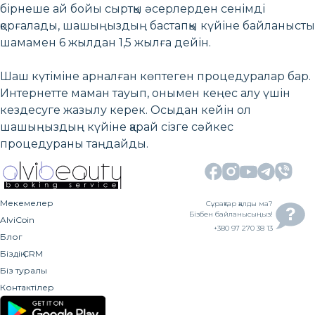
бірнеше ай бойы сыртқы әсерлерден сенімді
қорғалады, шашыңыздың бастапқы күйіне байланысты
шамамен 6 жылдан 1,5 жылға дейін.
Шаш күтіміне арналған көптеген процедуралар бар.
Интернетте маман тауып, онымен кеңес алу үшін
кездесуге жазылу керек. Осыдан кейін ол
шашыңыздың күйіне қарай сізге сәйкес
процедураны таңдайды.
Мекемелер
Сұрақтар қалды ма?
Бізбен байланысыңыз!
AlviCoin
+380 97 270 38 13
Блог
Біздің CRM
Біз туралы
Контактілер