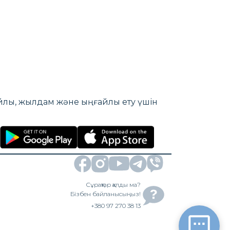
айлы, жылдам және ыңғайлы ету үшін
Сұрақтар қалды ма?
Бізбен байланысыңыз!
+380 97 270 38 13