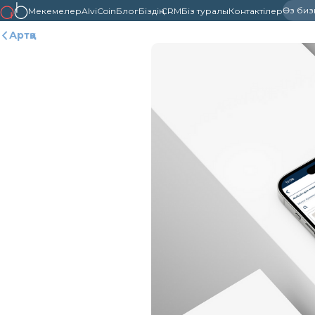
Өз бизне
Мекемелер
AlviCoin
Блог
Біздің CRM
Біз туралы
Контактілер
Артқа