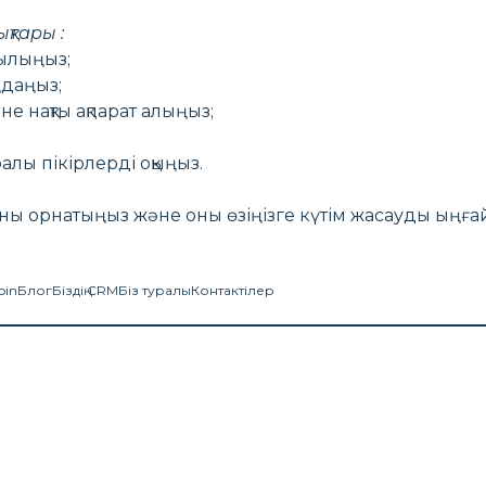
лықтары
:
зылыңыз;
даңыз;
не нақты ақпарат алыңыз;
лы пікірлерді оқыңыз.
ны орнатыңыз және оны өзіңізге күтім жасауды ыңғ
oin
Блог
Біздің CRM
Біз туралы
Контактілер