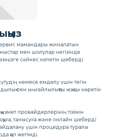
ыңыз
н сервис мамандары жиналатын
ыныстар мен шолулар негізінде
зіңізге сәйкес келетін шеберді
үтудің немесе емделу үшін тегін
ымдылық пен ыңғайлылықты жақсы көретін
 қызмет провайдерлерінің тізімін
 оқуға, танысуға және онлайн шеберді
қ пайдалану үшін процедура туралы
а қол жетімді.