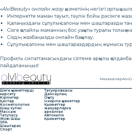
«AlviBeauty» онлайн жазу қызметінің негізгі артықшы
Интернетте маман тауып, тәулік бойы рәсімге жа
Қалаңыздағы сұлулық салоны мен шаштаразды таң
Сізге қолайлы маманның бос уақыты туралы толық жә
Сіздің жазбаңызды онлайн бақылау;
Сұлулық салоны мен шаштараздардың жұмысы тура
Профиль сипаттамасындағы сілтеме арқылы қолданба
пайдаланыңыз!
Мекемелер
AlviC
Шеге қызметтерді
Татуировкасы
көрсету
Денсаулық
Кірпіктер
Оқыту
Қастар
Іскерлік қызметтер
Косметология
Қызметтер
Шаш күтімі
жануарларға
Массаж
арналған
Татуласу
Автокөлік
Жою Шаш
Қызметтер
SPA
Шаштараз
Спорт