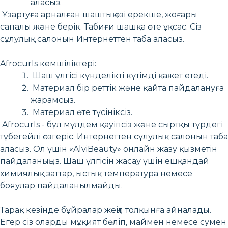
аласыз.
Ұзартуға арналған шаштың өзі ерекше, жоғары
сапалы және берік. Табиғи шашқа өте ұқсас. Сіз
сұлулық салонын Интернеттен таба аласыз.
Afrocurls кемшіліктері:
Шаш үлгісі күнделікті күтімді қажет етеді.
Материал бір реттік және қайта пайдалануға
жарамсыз.
Материал өте түсініксіз.
Afrocurls - бұл мүлдем қауіпсіз және сыртқы түрдегі
түбегейлі өзгеріс. Интернеттен сұлулық салонын таба
аласыз. Ол үшін «AlviBeauty» онлайн жазу қызметін
пайдаланыңыз. Шаш үлгісін жасау үшін ешқандай
химиялық заттар, ыстық температура немесе
бояулар пайдаланылмайды.
Тарақ кезінде бұйралар жеңіл толқынға айналады.
Егер сіз оларды мұқият бөліп, маймен немесе сумен