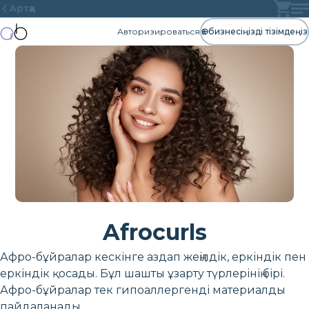
Артқа
Авторизироваться
Өз бизнесіңізді тізімдеңіз
Afrocurls
Афро-бұйралар кескінге аздап жеңілдік, еркіндік пен
еркіндік қосады. Бұл шашты ұзарту түрлерінің бірі.
Афро-бұйралар тек гипоаллергенді материалды
пайдаланады.