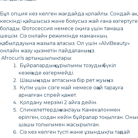
Бұл опция кез келген жағдайда қолайлы. Сондай-ақ
кескінді қайшысыз және бояусыз жай ғана өзгертуге
болады. Фотосессия немесе оқиға үшін тамаша
шешім. Сіз онлайн режимінде маманның
қабылдауына жазыла аласыз. Ол үшін «AlviBeauty»
онлайн жазу қызметін пайдаланыңыз.
Afrocurls артықшылықтары:
Бұйралардың құрылымы тозудың бүкіл
кезеңінде өзгермейді.
Шашыңызды аптасына бір рет жуыңыз.
Күтім үшін сізге май немесе оңай тарауға
арналған спрей қажет.
Қолдану мерзімі 2 айға дейін.
Спикелеттердің жақтауы Канекалонмен
өрілген, содан кейін бұйралар тоқылған. Оның
шашы толығымен жасырылған.
Сіз кез келген түсті және ұзындықты таңдай