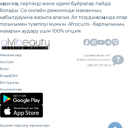
өңдесеңіз, серпімді және әдемі бұйралар пайда
болады. Сіз онлайн режимінде маманның
қабылдауына жазыла аласыз. Ал тозудың соңында олар
толығымен түзетілуі мүмкін. Afrocurls - барлығының
назарын аудару үшін 100% опция.
Мекемелер
Сұрақтар қалды ма?
Бізбен байланысыңыз!
AlviCoin
+380 97 270 38 13
Блог
Біздің CRM
Біз туралы
Контактілер
Қызмет көрсету ережелері