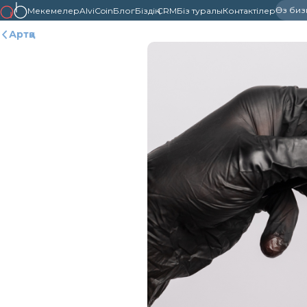
Өз бизне
Мекемелер
AlviCoin
Блог
Біздің CRM
Біз туралы
Контактілер
Артқа