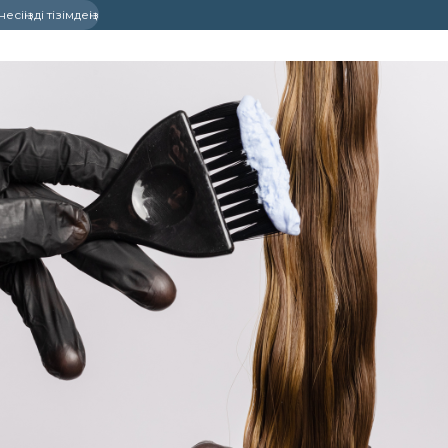
сіңізді тізімдеңіз