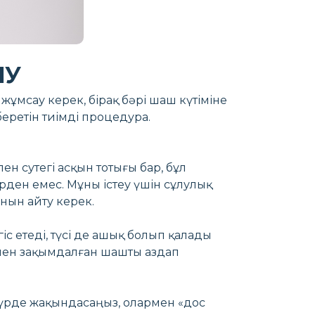
ЯУ
жұмсау керек, бірақ бәрі шаш күтіміне
еретін тиімді процедура.
 сутегі асқын тотығы бар, бұл
рден емес. Мұны істеу үшін сұлулық
нын айту керек.
іс етеді, түсі де ашық болып қалады
умен зақымдалған шашты аздап
ы түрде жақындасаңыз, олармен «дос