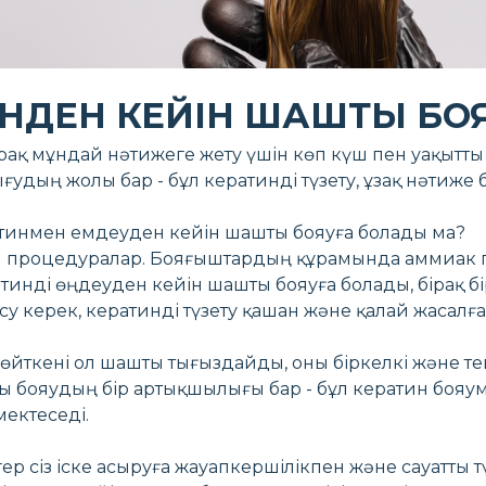
НДЕН КЕЙІН ШАШТЫ БО
ірақ мұндай нәтижеге жету үшін көп күш пен уақытты 
дың жолы бар - бұл кератинді түзету, ұзақ нәтиже б
ратинмен емдеуден кейін шашты бояуға болады ма?
 процедуралар. Бояғыштардың құрамында аммиак пен
тинді өңдеуден кейін шашты бояуға болады, бірақ бі
 керек, кератинді түзету қашан және қалай жасалға
 өйткені ол шашты тығыздайды, оны біркелкі және тег
ы бояудың бір артықшылығы бар - бұл кератин боя
ектеседі.
 егер сіз іске асыруға жауапкершілікпен және сауатт