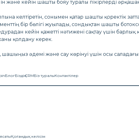
ейін және кейін шашты бояу туралы пікірлерді әрқаша
ына келтіретін, сонымен қатар шашты қоректік зат
менттің бір бөлігі жуылады, сондықтан шашты бото
дурадан кейін қажетті нәтижені сақтау үшін барлық қа
каны қолдану керек.
 шашыңыз әдемі және сау көрінуі үшін осы саладағ
oin
Блог
Біздің CRM
Біз туралы
Контактілер
ясаты
Қоғамдық келісім