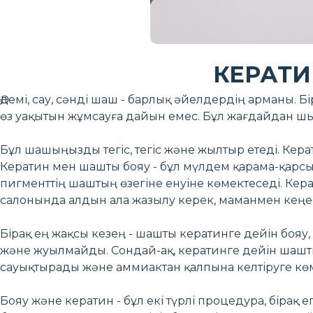
КЕРАТИ
Әдемі, сау, сәнді шаш - барлық әйелдердің арманы. Б
өз уақытын жұмсауға дайын емес. Бұл жағдайдан шығу
Бұл шашыңызды тегіс, тегіс және жылтыр етеді. Ке
Кератин мен шашты бояу - бұл мүлдем қарама-қарсы
пигменттің шаштың өзегіне енуіне көмектеседі. Кера
салонында алдын ала жазылу керек, маманмен кеңесу
Бірақ ең жақсы кезең - шашты кератинге дейін бояу,
және жуылмайды. Сондай-ақ, кератинге дейін шашт
сауықтырады және аммиактан қалпына келтіруге көм
Бояу және кератин - бұл екі түрлі процедура, бірақ