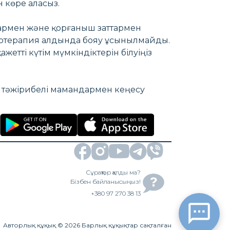
н көре аласыз.
тармен және қорғаныш заттармен
ксотерапия алдында бояу ұсынылмайды.
жетті күтім мүмкіндіктерін білуіңіз
ы тәжірибелі мамандармен кеңесу
Сұрақтар қалды ма?
Бізбен байланысыңыз!
+380 97 270 38 13
Авторлық құқық
©
2026
Барлық құқықтар сақталған