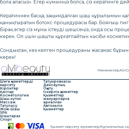
бола аласыз». Егер күмәніңіз болса, сіз кератинге д
Кератиннен басқа, зақымдалған шаш құрылымын қалп
қанықтыратын ботокс процедурасы бар. Бояғыш пиг
Бірақ егер сіз мұны істеуді шешсеңіз, онда осы проце
керек. Ол үшін шашты құрғатпайтын кәсіби космети
Сондықтан, кез келген процедураны жасамас бұрын,
керек!
Мекемелер
AlviC
Шеге қызметтерді
Татуировкасы
көрсету
Денсаулық
Кірпіктер
Оқыту
Қастар
Іскерлік қызметтер
Косметология
Қызметтер
Шаш күтімі
жануарларға
Массаж
арналған
Татуласу
Автокөлік
Жою Шаш
Қызметтер
SPA
Шаштараз
Спорт
Қызмет көрсету ережелері
Құпиялылық са