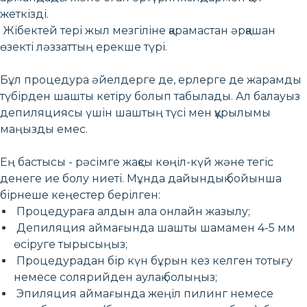
жеткізді.
Жібектей тері жыл мезгіліне қарамастан әрқашан
өзекті ләззаттың ерекше түрі.
Бұл процедура әйелдерге де, ерлерге де жарамды
түбірден шашты кетіру болып табылады. Ал балауыз
депиляциясы үшін шаштың түсі мен құрылымы
маңызды емес.
Ең бастысы - рәсімге жақсы көңіл-күй және тегіс
денеге ие болу ниеті. Мұнда дайындық бойынша
бірнеше кеңестер берілген:
Процедураға алдын ала онлайн жазылу;
Депиляция аймағында шашты шамамен 4-5 мм
өсіруге тырысыңыз;
Процедурадан бір күн бұрын кез келген тотығу
немесе солярийден аулақ болыңыз;
Эпиляция аймағында жеңіл пилинг немесе