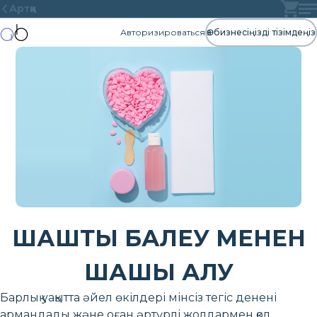
Артқа
Авторизироваться
Өз бизнесіңізді тізімдеңіз
ШАШТЫ БАЛЕУ МЕНЕН
ШАШЫ АЛУ
Барлық уақытта әйел өкілдері мінсіз тегіс денені
армандады және оған әртүрлі жолдармен қол