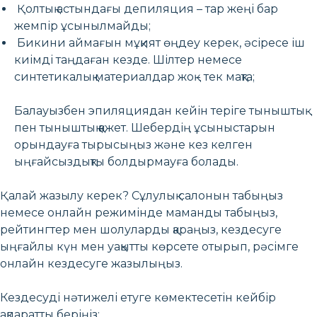
Қолтық астындағы депиляция – тар жеңі бар
жемпір ұсынылмайды;
Бикини аймағын мұқият өңдеу керек, әсіресе іш
киімді таңдаған кезде. Шілтер немесе
синтетикалық материалдар жоқ - тек мақта;
Балауызбен эпиляциядан кейін теріге тыныштық
пен тыныштық қажет. Шебердің ұсыныстарын
орындауға тырысыңыз және кез келген
ыңғайсыздықты болдырмауға болады.
Қалай жазылу керек? Сұлулық салонын табыңыз
немесе онлайн режимінде маманды табыңыз,
рейтингтер мен шолуларды қараңыз, кездесуге
ыңғайлы күн мен уақытты көрсете отырып, рәсімге
онлайн кездесуге жазылыңыз.
Кездесуді нәтижелі етуге көмектесетін кейбір
ақпаратты беріңіз: