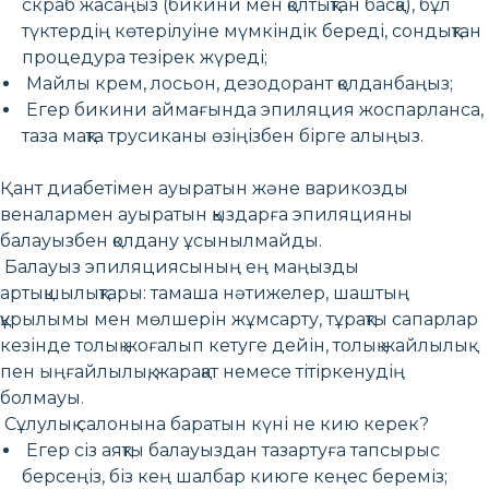
скраб жасаңыз (бикини мен қолтықтан басқа), бұл
түктердің көтерілуіне мүмкіндік береді, сондықтан
процедура тезірек жүреді;
Майлы крем, лосьон, дезодорант қолданбаңыз;
Егер бикини аймағында эпиляция жоспарланса,
таза мақта трусиканы өзіңізбен бірге алыңыз.
Қант диабетімен ауыратын және варикозды
веналармен ауыратын қыздарға эпиляцияны
балауызбен қолдану ұсынылмайды.
Балауыз эпиляциясының ең маңызды
артықшылықтары: тамаша нәтижелер, шаштың
құрылымы мен мөлшерін жұмсарту, тұрақты сапарлар
кезінде толық жоғалып кетуге дейін, толық жайлылық
пен ыңғайлылық, жарақат немесе тітіркенудің
болмауы.
Сұлулық салонына баратын күні не кию керек?
Егер сіз аяқты балауыздан тазартуға тапсырыс
берсеңіз, біз кең шалбар киюге кеңес береміз;