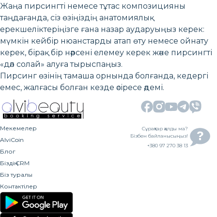
Жаңа пирсингті немесе тұтас композицияны
таңдағанда, сіз өзіңіздің анатомиялық
ерекшеліктеріңізге ғана назар аударуыңыз керек:
мүмкін кейбір нюанстарды атап өту немесе ойнату
керек, бірақ бір нәрсені елемеу керек және пирсингті
«дәл солай» алуға тырыспаңыз.
Пирсинг өзінің тамаша орнында болғанда, кедергі
емес, жалғасы болған кезде әсіресе әдемі.
Мекемелер
Сұрақтар қалды ма?
Бізбен байланысыңыз!
AlviCoin
+380 97 270 38 13
Блог
Біздің CRM
Біз туралы
Контактілер