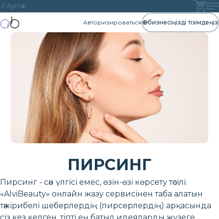
Артқа
Авторизироваться
Өз бизнесіңізді тізімдеңіз
ПИРСИНГ
Пирсинг - сән үлгісі емес, өзін-өзі көрсету тәсілі.
«AlviBeauty» онлайн жазу сервисінен таба алатын
тәжірибелі шеберлердің (пирсерлердің) арқасында
сіз кез келген, тіпті ең батыл идеяларды жүзеге