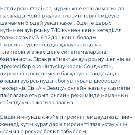
Бет пирсингтері қас, мұрын және ерін аймағында
жасалады. Кейбір құлақ пирсингтерін емдеуге
шамамен бірдей уақыт қажет. Әдетте дұрыс
күтіммен ауырсыну 7-10 күннен кейін кетеді. Ал
толық жазылу 3-6 айдан кейін болады.
Пирсинг түрлері сіздің қалауларыңызға,
тілектеріңізге және дене сипаттамаларына
байланысты. Бірақ әр аймақтың ауырсыну шегінің өз
дәрежесі бар екенін түсіну керек. Сондықтан,
пирсингтің осы немесе басқа түрін таңдағанда,
әрқашан ауырсынудың болуы туралы шеберден
тексеріңіз. Сіз «AlviBeauty» онлайн жазылу қызметін
пайдалана отырып, онлайн режимінде маманның
қабылдауына жазыла аласыз.
Біздің иммундық жүйе пирсингті емдеуді өздігінен
жеңеді, күтім құралдары пирсингті таза ұстау үшін
қосымша ресурс болып табылады;