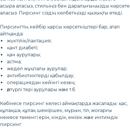
асыра аласыз, стильіңіз бен даралығыңызды көрсете
аласыз. Пирсинг сіздің келбетіңізді қызықты етеді.
Пирсингтің кейбір қарсы көрсеткіштері бар, атап
айтқанда:
жүктілік/лактация;
қант диабеті;
қан аурулары;
астма;
жедел жұқпалы аурулар;
антибиотиктерді қабылдау;
операциядан кейінгі кезең;
әртүрлі тері аурулары және т.б.
Көбінесе пирсинг келесі аймақтарда жасалады: қас,
құлақша, құлақ шеміршек, мұрын, тіл, жоғарғы
немесе төменгі ерін, кіндік, емізік және интимдік
пирсинг.