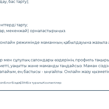
у, бас тарту);
ттерді тарту;
лар, мекенжай) орналастырыңыз.
ы онлайн режимінде маманның қабылдауына жазыла 
ер мен сұлулық салондары өздерінің профиль тақыры
зметті, уақытты және маманды таңдайсыз. Маман сіздің
апайым, ең бастысы - ыңғайлы. Онлайн жазу қызмет
oin
Блог
Біздің CRM
Біз туралы
Контактілер