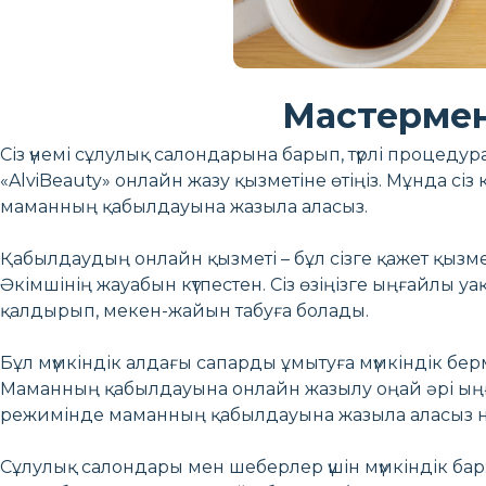
Мастермен
Сіз үнемі сұлулық салондарына барып, түрлі процеду
«AlviBeauty» онлайн жазу қызметіне өтіңіз. Мұнда сі
маманның қабылдауына жазыла аласыз.
Қабылдаудың онлайн қызметі – бұл сізге қажет қызм
Әкімшінің жауабын күтпестен. Сіз өзіңізге ыңғайлы у
қалдырып, мекен-жайын табуға болады.
Бұл мүмкіндік алдағы сапарды ұмытуға мүмкіндік берм
Маманның қабылдауына онлайн жазылу оңай әрі ыңға
режимінде маманның қабылдауына жазыла аласыз н
Сұлулық салондары мен шеберлер үшін мүмкіндік бар