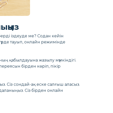
ыңыз
берді іздеуде ме? Содан кейін
 түрде тауып, онлайн режимінде
ның қабылдауына жазылу мүмкіндігі.
лереясын бірден көріп, пікір
ыз. Сіз сондай-ақ еске салғыш аласыз.
даланыңыз. Сіз бірден онлайн