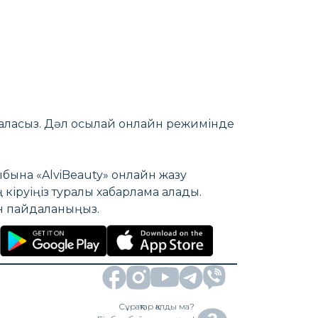
аласыз. Дәл осылай онлайн режимінде
бына «AlviBeauty» онлайн жазу
 кіруіңіз туралы хабарлама алады.
ін пайдаланыңыз.
Сұрақтар қалды ма?