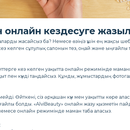
 онлайн кездесуге жазыл
раларды жасайсыз ба? Немесе өзіңіз үшін ең жақсы ше
з кез келген сұлулық салонын тез, оңай және ыңғайлы
еттерге кез келген уақытта онлайн режимінде маман
ақыт пен күнді таңдайсыз. Құнды, жұмыстардың фотога
ейді. Өйткені, сіз әрқашан күн мен уақытты көре алас
йлы болды. «AlviBeauty» онлайн жазу қызметін пай
емесе онлайн режимінде маман таба аласыз.
: