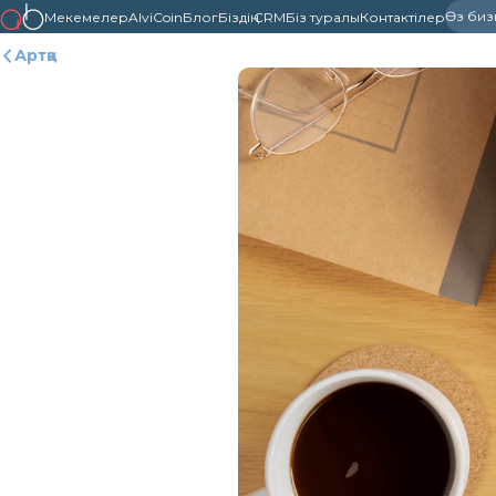
Өз бизне
Мекемелер
AlviCoin
Блог
Біздің CRM
Біз туралы
Контактілер
Артқа