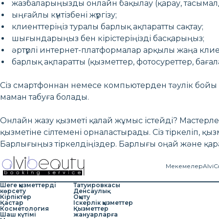
жазбаларыңызды онлайн бақылау (қарау, тасымалда
ыңғайлы күнтізбені жүргізу;
клиенттеріңіз туралы барлық ақпаратты сақтау;
шығындарыңыз бен кірістеріңізді басқарыңыз;
әртүрлі интернет-платформалар арқылы жаңа клиен
барлық ақпаратты (қызметтер, фотосуреттер, баға
Сіз смартфоннан немесе компьютерден тәулік бой
маман табуға болады.
Онлайн жазу қызметі қалай жұмыс істейді? Мастерл
қызметіне сілтемені орналастырады. Сіз тіркеліп, қы
Барлығыңыз тіркелдіңіздер. Барлығы оңай және қар
Мекемелер
AlviC
Шеге қызметтерді
Татуировкасы
көрсету
Денсаулық
Кірпіктер
Оқыту
Қастар
Іскерлік қызметтер
Косметология
Қызметтер
Шаш күтімі
жануарларға