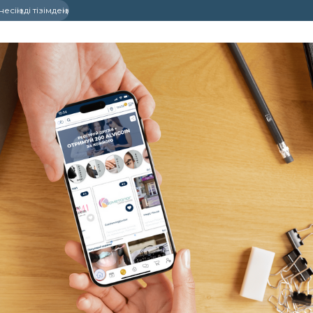
сіңізді тізімдеңіз