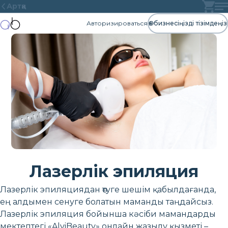
Артқа
Авторизироваться
Өз бизнесіңізді тізімдеңіз
Лазерлік эпиляция
Лазерлік эпиляциядан өтуге шешім қабылдағанда,
ең алдымен сенуге болатын маманды таңдайсыз.
Лазерлік эпиляция бойынша кәсіби мамандарды
мектептегі «AlviBeauty» онлайн жазылу қызметі –