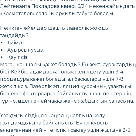
Лейтенанта Покладова көшесі, 6/24 мекенжайындағы
«Косметолог» салоны арқылы табуға болады.
Неліктен әйелдер шашты лазерлік жоюды
таңдайды?
Тиімді;
Ауырсынусыз;
Қауіпсіз;
Маған қанша ем қажет болады? Ең өзекті сұрақтардың
бірі. Кейбір адамдарға толық жеңілдету үшін 3-4
процедура қажет болады, ал басқалары үшін 7-8
жеткіліксіз. Лазерлік эпиляция курсының ұзақтығы
бірнеше факторларға байланысты: шаш пен терінің
түріне, өңделген аймаққа және жабдықтың сапасына.
Ұзақтығы сіздің денеңіздің қалпына келу
жылдамдығына байланысты. Бүкіл курсты
аяқтағаннан кейін тегістікті сақтау үшін жылына 2-3