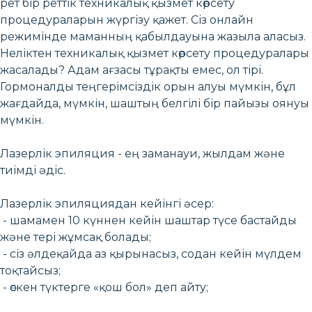
рет бір реттік техникалық қызмет көрсету
процедураларын жүргізу қажет. Сіз онлайн
режимінде маманның қабылдауына жазыла аласыз.
Неліктен техникалық қызмет көрсету процедуралары
жасалады? Адам ағзасы тұрақты емес, ол тірі.
Гормоналды теңгерімсіздік орын алуы мүмкін, бұл
жағдайда, мүмкін, шаштың белгілі бір пайызы оянуы
мүмкін.
Лазерлік эпиляция - ең заманауи, жылдам және
тиімді әдіс.
Лазерлік эпиляциядан кейінгі әсер:
- шамамен 10 күннен кейін шаштар түсе бастайды
және тері жұмсақ болады;
- сіз әлдеқайда аз қырынасыз, содан кейін мүлдем
тоқтайсыз;
- өскен түктерге «қош бол» деп айту;