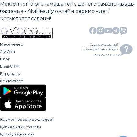
Мектеппен бірге тамаша тегіс денеге саяхатыңызды
бастаңыз - AlviBeauty онлайн сервисіндегі
Косметолог салоны!
Мекемелер
Сұрақтар қалды ма?
Бізбен байланысыңыз!
AlviCoin
+380 97 270 38 13
Блог
Біздің CRM
Біз туралы
Контактілер
Қызмет көрсету ережелері
Құпиялылық саясаты
Қоғамдық келісім