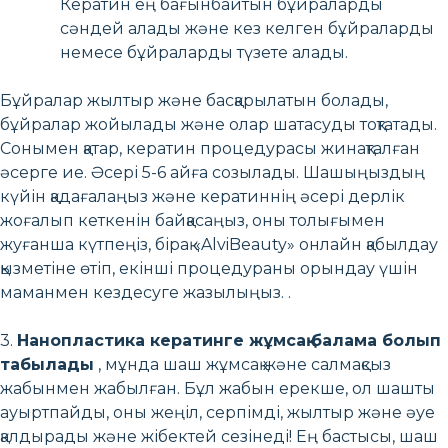
Кератин ең бағынбайтын бұйраларды
сәндей алады және кез келген бұйраларды
немесе бұйраларды түзете алады.
Бұйралар жылтыр және басқарылатын болады,
бұйралар жойылады және олар шатасуды тоқтатады.
Сонымен қатар, кератин процедурасы жинақталған
әсерге ие. Әсері 5-6 айға созылады. Шашыңыздың
күйін қадағалаңыз және кератиннің әсері дерлік
жоғалып кеткенін байқасаңыз, оны толығымен
жуғанша күтпеңіз, бірақ «AlviBeauty» онлайн қабылдау
қызметіне өтіп, екінші процедураны орындау үшін
маманмен кездесуге жазылыңыз. .
3.
Нанопластика кератинге жұмсақ балама болып
табылады
, мұнда шаш жұмсақ және салмақсыз
жабынмен жабылған. Бұл жабын ерекше, ол шашты
ауыртпайды, оны жеңіл, серпімді, жылтыр және әуе
қалдырады және жібектей сезінеді! Ең бастысы, шаш