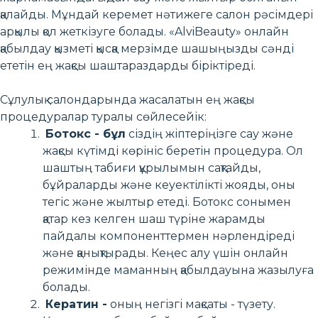
қалайды. Мұндай керемет нәтижеге салон рәсімдері
арқылы қол жеткізуге болады. «AlviBeauty» онлайн
қабылдау қызметі қысқа мерзімде шашыңызды сәнді
ететін ең жақсы шаштараздарды біріктіреді.
Сұлулық салондарында жасалатын ең жақсы
процедуралар туралы сөйлесейік:
Ботокс - бұл
сіздің жіптеріңізге сау және
жақсы күтімді көрініс беретін процедура. Ол
шаштың табиғи құрылымын сақтайды,
бұйраларды және кеуектілікті жояды, оны
тегіс және жылтыр етеді. Ботокс сонымен
қатар кез келген шаш түріне жарамды
пайдалы компоненттермен нәрлендіреді
және қанықтырады. Кеңес алу үшін онлайн
режимінде маманның қабылдауына жазылуға
болады.
Кератин -
оның негізгі мақсаты - түзету.