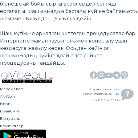
бірнеше ай бойы сыртқы әсерлерден сенімді
қорғалады, шашыңыздың бастапқы күйіне байланысты
шамамен 6 жылдан 1,5 жылға дейін.
Шаш күтіміне арналған көптеген процедуралар бар.
Интернетте маман тауып, онымен кеңес алу үшін
кездесуге жазылу керек. Осыдан кейін ол
шашыңыздың күйіне қарай сізге сәйкес
процедураны таңдайды.
Мекемелер
Сұрақтар қалды ма?
Бізбен байланысыңыз!
AlviCoin
+380 97 270 38 13
Блог
Біздің CRM
Біз туралы
Контактілер