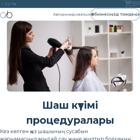
Артқа
Авторизироваться
Өз бизнесіңізді тізімдеңіз
Шаш күтімі
процедуралары
Кез келген қыз шашының сусабын
жарнамасындағыдай сау және жылтыр болғанын