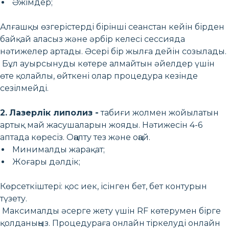
Әжімдер;
Алғашқы өзгерістерді бірінші сеанстан кейін бірден
байқай аласыз және әрбір келесі сессияда
нәтижелер артады. Әсері бір жылға дейін созылады.
Бұл ауырсынуды көтере алмайтын әйелдер үшін
өте қолайлы, өйткені олар процедура кезінде
сезілмейді.
2.
Лазерлік липолиз -
табиғи жолмен жойылатын
артық май жасушаларын жояды. Нәтижесін 4-6
аптада көресіз. Оңалту тез және оңай.
Минималды жарақат;
Жоғары дәлдік;
Көрсеткіштері: қос иек, ісінген бет, бет контурын
түзету.
Максималды әсерге жету үшін RF көтерумен бірге
қолданыңыз. Процедураға онлайн тіркелуді онлайн