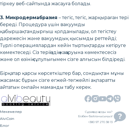
тіркеу веб-сайтында жасауға болады.
3. Микродермабразия
– тегіс, тегіс, жарқыраған тері
береді. Процедура үшін вакуумды
қабыршақтандырғыш қолданылады, ол тегістеу
дәрежесін және вакуумдық қысымды реттейді;
Түрлі операциялардан кейін тыртықтарды кетіруге
көмектеседі. Сіз теріңіздің жаңаруына көмектесесіз
және ол өзінің сұлулығымен сізге алғысын білдіреді.
Бірқатар қарсы көрсеткіштер бар, сондықтан мұны
жасамас бұрын сізге егжей-тегжейлі ақпаратты
айтатын онлайн маманды табу керек.
Мекемелер
Сұрақтар қалды ма?
Бізбен байланысыңыз!
AlviCoin
+380 97 270 38 13
Блог