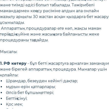
және тиімді әдісі болып табылады. Тәжірибелі
мамандармен кеңесу рәсіміне алдын ала онлайн
жазылу арқылы 30 жастан асқан қыздарға бет жасару
ұсынылады.
Аппараттық процедуралар өте көп, жақсы маман
теріңіздің күйіне және жасыңызға байланысты жеке
процедураны таңдайды.
Мысалы:
1.
РФ көтеру
- бұл бетті жасартуға арналған заманауи
және бірегей аппараттық процедура. Мыналар үшін
қолайлы:
Шрамдар, безеуден кейінгі дақтар;
мұрын-ерін қатпарлары;
Әлсіз бет бұлшықеттері;
Беттің ісінуі;
Қос иек;