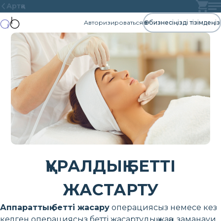
Артқа
Авторизироваться
Өз бизнесіңізді тізімдеңіз
ҚҰРАЛДЫҚ БЕТТІ
ЖАСТАРТУ
Аппараттық бетті жасару
операциясыз немесе кез
келген операциясыз бетті жасартудың жаңа, заманауи