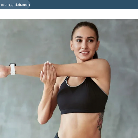
сіңізді тізімдеңіз