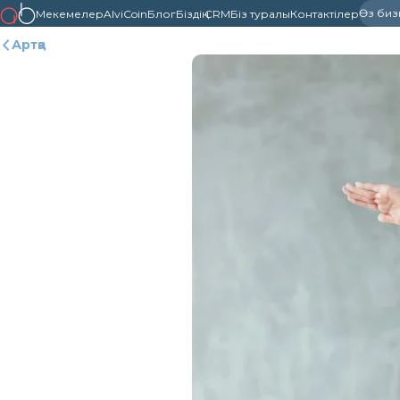
Өз бизне
Мекемелер
AlviCoin
Блог
Біздің CRM
Біз туралы
Контактілер
Артқа