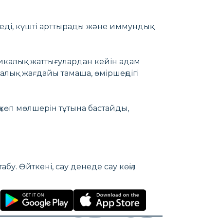
реді, күшті арттырады және иммундық
калық жаттығулардан кейін адам
алық жағдайы тамаша, өміршеңдігі
ң көп мөлшерін тұтына бастайды,
бу. Өйткені, сау денеде сау көңіл