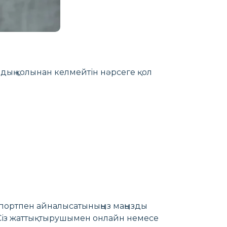
лардың қолынан келмейтін нәрсеге қол
ай спортпен айналысатыныңыз маңызды
і. Сіз жаттықтырушымен онлайн немесе