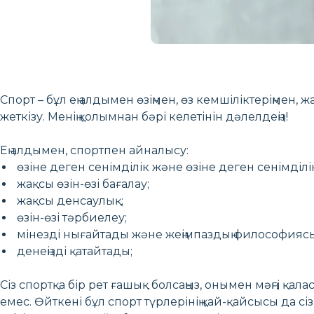
Спорт – бұл ең алдымен өзіңмен, өз кемшіліктеріңмен, 
жеткізу. Менің қолымнан бәрі келетінін дәлелдеңіз!
Ең алдымен, спортпен айналысу:
өзіне деген сенімділік және өзіне деген сенімділі
жақсы өзін-өзі бағалау;
жақсы денсаулық;
өзін-өзі тәрбиелеу;
мінезді нығайтады және жеңімпаздың философиясын 
денеңізді қатайтады;
Сіз спортқа бір рет ғашық болсаңыз, онымен мәңгі қал
емес. Өйткені бұл спорт түрлерінің қай-қайсысы да с