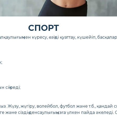
СПОРТ
жалқаулығыңмен күресу, өзіңді қуаттау, күшейіп, басқа
к;
сіңіреді;
асыз. Жүзу, жүгіру, волейбол, футбол және т.б., қанд
ізге және сіздің денсаулығыңызға үлкен пайда әкелед