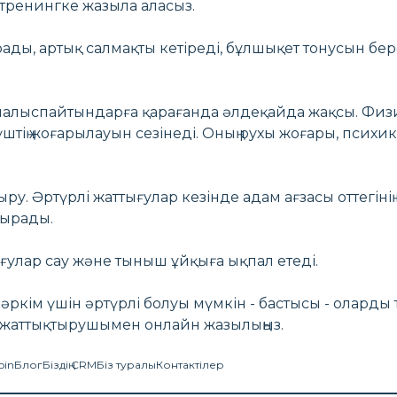
 тренингке жазыла аласыз.
ады, артық салмақты кетіреді, бұлшықет тонусын бе
алыспайтындарға қарағанда әлдеқайда жақсы. Физи
тің жоғарылауын сезінеді. Оның рухы жоғары, психик
ыру. Әртүрлі жаттығулар кезінде адам ағзасы оттегіні
тырады.
ығулар сау және тыныш ұйқыға ықпал етеді.
ркім үшін әртүрлі болуы мүмкін - бастысы - оларды та
ы жаттықтырушымен онлайн жазылыңыз.
oin
Блог
Біздің CRM
Біз туралы
Контактілер