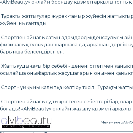
«AlviBeauty» онлайн брондау қызметі арқылы топтық
Тұрақты жаттығулар жүрек-тамыр жүйесін жаттықтыр
жүйені нығайтады.
Спортпен айналысатын адамдардың денсаулығы айн
физикалық тұрғыдан шаршаса да, әрқашан дерлік күш
барынша белсендірілген.
Жаттығудың тағы бір себебі - денені оттегімен қанықт
осылайша оның барлық жасушаларын онымен қанық
Спорт - ұйқыны қалыпқа келтіру тәсілі. Тұрақты жатт
Спортпен айналысудың көптеген себептері бар, олар ә
болады! «AlviBeauty» онлайн жазылу қызметі арқыл
Мекемелер
AlviC