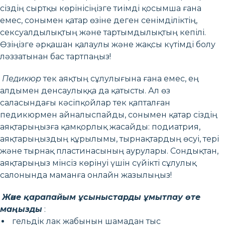
сіздің сыртқы көрінісіңізге тиімді қосымша ғана
емес, сонымен қатар өзіне деген сенімділіктің,
сексуалдылықтың және тартымдылықтың кепілі.
Өзіңізге әрқашан қалаулы және жақсы күтімді болу
ләззатынан бас тартпаңыз!
Педикюр
тек аяқтың сұлулығына ғана емес, ең
алдымен денсаулыққа да қатысты. Ал өз
саласындағы кәсіпқойлар тек қапталған
педикюрмен айналыспайды, сонымен қатар сіздің
аяқтарыңызға қамқорлық жасайды: подиатрия,
аяқтарыңыздың құрылымы, тырнақтардың өсуі, тері
және тырнақ пластинасының аурулары. Сондықтан,
аяқтарыңыз мінсіз көрінуі үшін сүйікті сұлулық
салонында маманға онлайн жазылыңыз!
Және қарапайым ұсыныстарды ұмытпау өте
маңызды
:
гельдік лак жабынын шамадан тыс