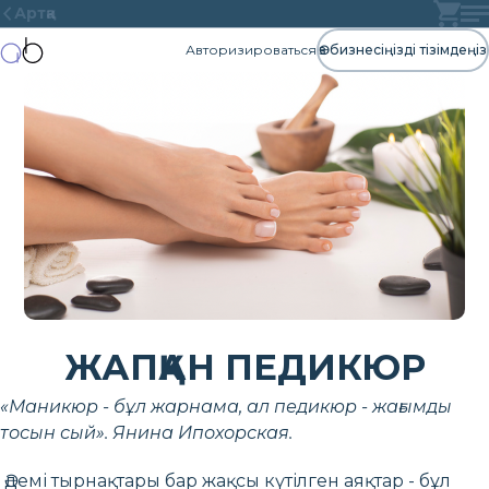
Артқа
Авторизироваться
Өз бизнесіңізді тізімдеңіз
ЖАПҚАН ПЕДИКЮР
«Маникюр - бұл жарнама, ал педикюр - жағымды
тосын сый». Янина Ипохорская.
Әдемі тырнақтары бар жақсы күтілген аяқтар - бұл