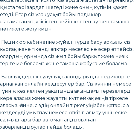
өкшелер, әдемі колготкаларды жыртатын тырнақтар.
Қыста тері зардап шегеді және оның күтімін қажет
етеді. Егер сіз ұзақ уақыт бойы педикюр
жасамасаңыз, үзілістен кейін көптен күткен тамаша
нәтижеге жету қиын.
Педикюр кабинетіне жүйелі түрде бару арқылы сіз
құрғақ және тікенді аяқтар мәселесіне әсер етпейсіз,
олардың орнында сіз жыл бойы барқыт және нәзік
теріге ие боласыз және тамаша жабуға ие боласыз.
Барлық дерлік сұлулық салондарында педикюрге
арналған онлайн кездесулер бар. Сіз күннің немесе
түннің кез келген уақытында ағымдағы терезелерді
көре аласыз және жауапты күтпей-ақ өзіңіз тіркеле
аласыз. Әрине, сіздің онлайн тіркелуіңізбен қатар, сіз
кездесуді ұмытпау немесе өткізіп алмау үшін еске
салғыштары бар автоматтандырылған
хабарландырулар пайда болады.