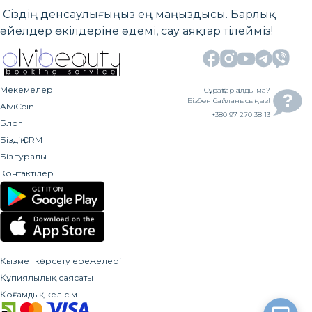
Сіздің денсаулығыңыз ең маңыздысы. Барлық
әйелдер өкілдеріне әдемі, сау аяқтар тілейміз!
Мекемелер
Сұрақтар қалды ма?
Бізбен байланысыңыз!
AlviCoin
+380 97 270 38 13
Блог
Біздің CRM
Біз туралы
Контактілер
Қызмет көрсету ережелері
Құпиялылық саясаты
Қоғамдық келісім