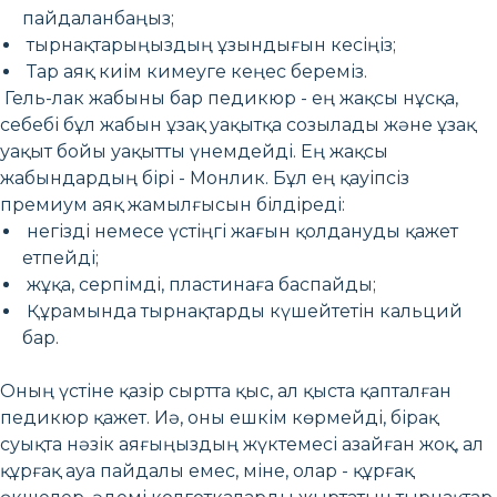
пайдаланбаңыз;
тырнақтарыңыздың ұзындығын кесіңіз;
Тар аяқ киім кимеуге кеңес береміз.
Гель-лак жабыны бар педикюр - ең жақсы нұсқа,
себебі бұл жабын ұзақ уақытқа созылады және ұзақ
уақыт бойы уақытты үнемдейді. Ең жақсы
жабындардың бірі - Монлик. Бұл ең қауіпсіз
премиум аяқ жамылғысын білдіреді:
негізді немесе үстіңгі жағын қолдануды қажет
етпейді;
жұқа, серпімді, пластинаға баспайды;
Құрамында тырнақтарды күшейтетін кальций
бар.
Оның үстіне қазір сыртта қыс, ал қыста қапталған
педикюр қажет. Иә, оны ешкім көрмейді, бірақ
суықта нәзік аяғыңыздың жүктемесі азайған жоқ, ал
құрғақ ауа пайдалы емес, міне, олар - құрғақ