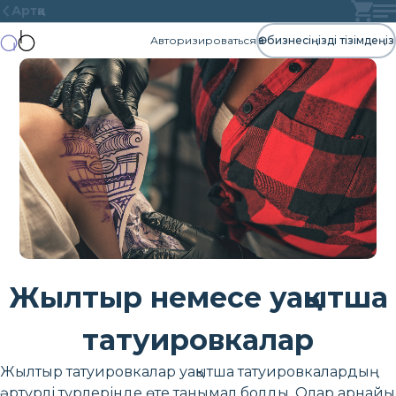
Артқа
Авторизироваться
Өз бизнесіңізді тізімдеңіз
Жылтыр немесе уақытша
татуировкалар
Жылтыр татуировкалар уақытша татуировкалардың
әртүрлі түрлерінде өте танымал болды. Олар арнайы