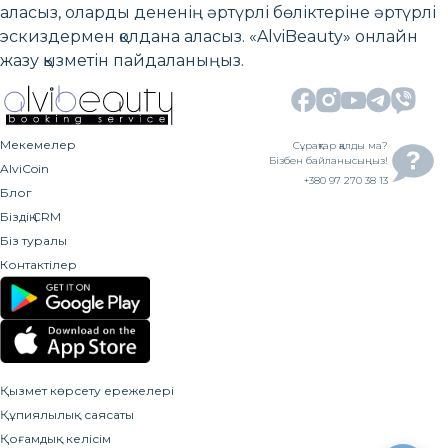
аласыз, оларды дененің әртүрлі бөліктеріне әртүрлі
эскиздермен қолдана аласыз. «AlviBeauty» онлайн
жазу қызметін пайдаланыңыз.
Мекемелер
Сұрақтар қалды ма?
Бізбен байланысыңыз!
AlviCoin
+380 97 270 38 13
Блог
Біздің CRM
Біз туралы
Контактілер
Қызмет көрсету ережелері
Құпиялылық саясаты
Қоғамдық келісім