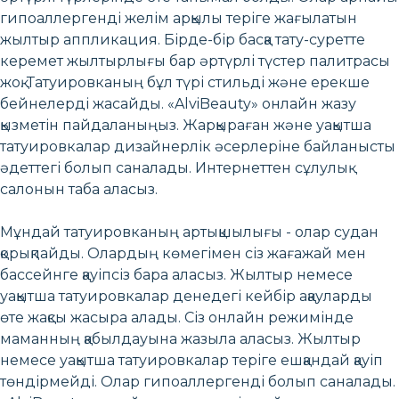
гипоаллергенді желім арқылы теріге жағылатын
жылтыр аппликация. Бірде-бір басқа тату-суретте
керемет жылтырлығы бар әртүрлі түстер палитрасы
жоқ. Татуировканың бұл түрі стильді және ерекше
бейнелерді жасайды. «AlviBeauty» онлайн жазу
қызметін пайдаланыңыз. Жарқыраған және уақытша
татуировкалар дизайнерлік әсерлеріне байланысты
әдеттегі болып саналады. Интернеттен сұлулық
салонын таба аласыз.
Мұндай татуировканың артықшылығы - олар судан
қорықпайды. Олардың көмегімен сіз жағажай мен
бассейнге қауіпсіз бара аласыз. Жылтыр немесе
уақытша татуировкалар денедегі кейбір ақауларды
өте жақсы жасыра алады. Сіз онлайн режимінде
маманның қабылдауына жазыла аласыз. Жылтыр
немесе уақытша татуировкалар теріге ешқандай қауіп
төндірмейді. Олар гипоаллергенді болып саналады.