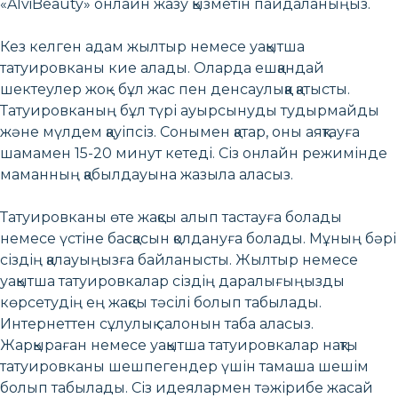
«AlviBeauty» онлайн жазу қызметін пайдаланыңыз.
Кез келген адам жылтыр немесе уақытша
татуировканы кие алады. Оларда ешқандай
шектеулер жоқ - бұл жас пен денсаулыққа қатысты.
Татуировканың бұл түрі ауырсынуды тудырмайды
және мүлдем қауіпсіз. Сонымен қатар, оны аяқтауға
шамамен 15-20 минут кетеді. Сіз онлайн режимінде
маманның қабылдауына жазыла аласыз.
Татуировканы өте жақсы алып тастауға болады
немесе үстіне басқасын қолдануға болады. Мұның бәрі
сіздің қалауыңызға байланысты. Жылтыр немесе
уақытша татуировкалар сіздің даралығыңызды
көрсетудің ең жақсы тәсілі болып табылады.
Интернеттен сұлулық салонын таба аласыз.
Жарқыраған немесе уақытша татуировкалар нақты
татуировканы шешпегендер үшін тамаша шешім
болып табылады. Сіз идеялармен тәжірибе жасай