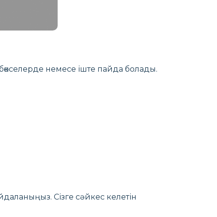
 бөкселерде немесе іште пайда болады.
йдаланыңыз. Сізге сәйкес келетін