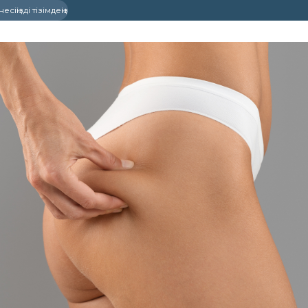
сіңізді тізімдеңіз