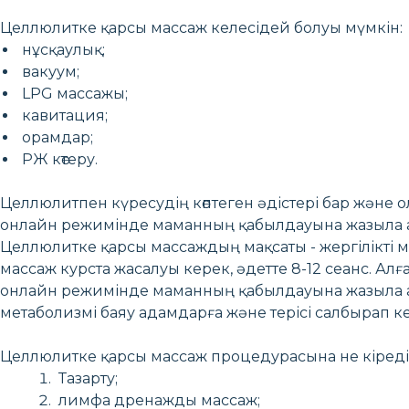
Целлюлитке қарсы массаж келесідей болуы мүмкін:
нұсқаулық;
вакуум;
LPG массажы;
кавитация;
орамдар;
РЖ көтеру.
Целлюлитпен күресудің көптеген әдістері бар және ол
онлайн режимінде маманның қабылдауына жазыла а
Целлюлитке қарсы массаждың мақсаты - жергілікті ма
массаж курста жасалуы керек, әдетте 8-12 сеанс. Алғ
онлайн режимінде маманның қабылдауына жазыла а
метаболизмі баяу адамдарға және терісі салбырап к
Целлюлитке қарсы массаж процедурасына не кіреді
Тазарту;
лимфа дренажды массаж;