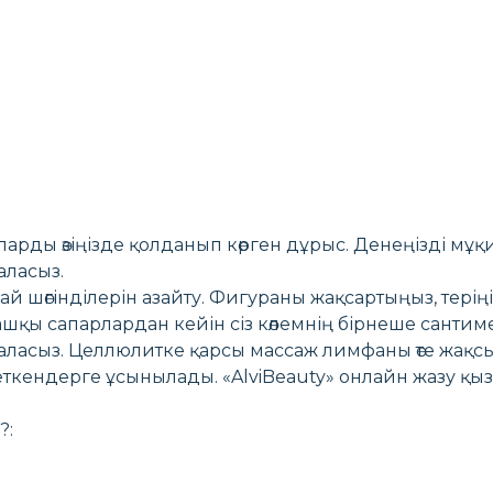
арды өзіңізде қолданып көрген дұрыс. Денеңізді мұқи
ласыз.
й шөгінділерін азайту. Фигураны жақсартыңыз, теріңі
ашқы сапарлардан кейін сіз көлемнің бірнеше сантиме
ласыз. Целлюлитке қарсы массаж лимфаны өте жақс
еткендерге ұсынылады. «AlviBeauty» онлайн жазу қы
?: