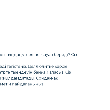
ят тыңдаңыз: ол не жауап береді? Сіз
зді тегістеңіз. Целлюлитке қарсы
трге төмендеуін байқай аласыз. Сіз
ы жылдамдатады. Сондай-ақ
зметін пайдаланыңыз.