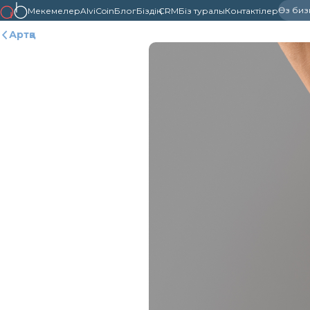
Өз бизне
Мекемелер
AlviCoin
Блог
Біздің CRM
Біз туралы
Контактілер
Артқа