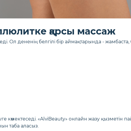
люлитке қарсы массаж
і. Ол дененің белгілі бір аймақтарында - жамбаста,
 көмектеседі. «AlviBeauty» онлайн жазу қызметін па
ын таба аласыз.