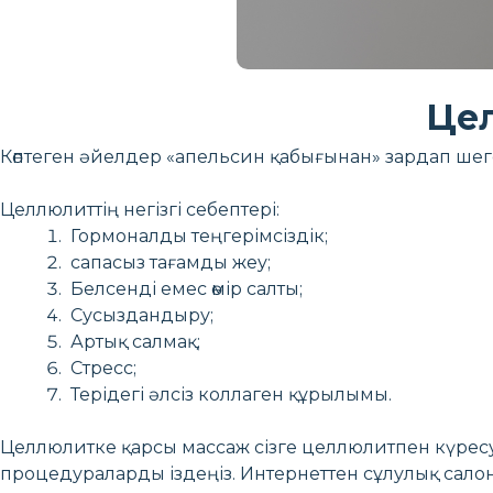
Цел
Көптеген әйелдер «апельсин қабығынан» зардап шегед
Целлюлиттің негізгі себептері:
Гормоналды теңгерімсіздік;
сапасыз тағамды жеу;
Белсенді емес өмір салты;
Сусыздандыру;
Артық салмақ;
Стресс;
Терідегі әлсіз коллаген құрылымы.
Целлюлитке қарсы массаж сізге целлюлитпен күресуге
процедураларды іздеңіз. Интернеттен сұлулық салон