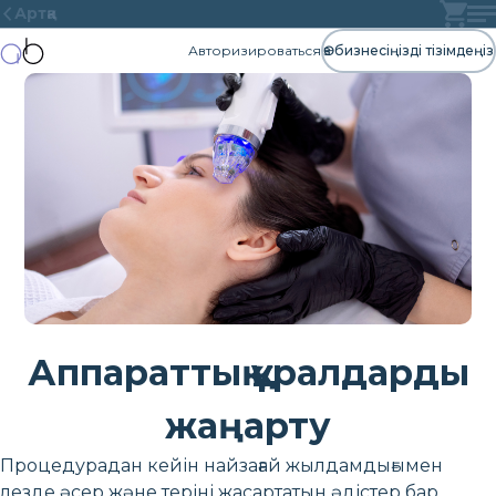
Артқа
Авторизироваться
Өз бизнесіңізді тізімдеңіз
Аппараттық құралдарды
жаңарту
Процедурадан кейін найзағай жылдамдығымен
лезде әсер және теріні жасартатын әдістер бар.