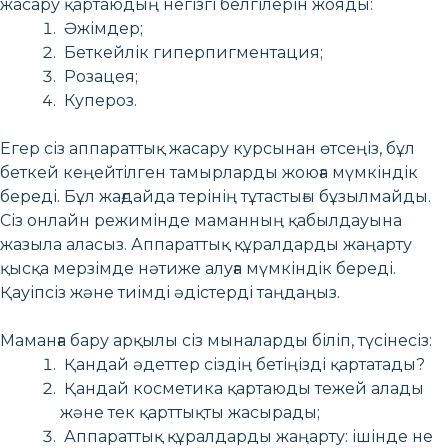
жасару қартаюдың негізгі белгілерін жояды:
Әжімдер;
Беткейлік гиперпигментация;
Розацея;
Купероз.
Егер сіз аппараттық жасару курсынан өтсеңіз, бұл
беткей кеңейтілген тамырларды жоюға мүмкіндік
береді. Бұл жағдайда терінің тұтастығы бұзылмайды.
Сіз онлайн режимінде маманның қабылдауына
жазыла аласыз. Аппараттық құралдарды жаңарту
қысқа мерзімде нәтиже алуға мүмкіндік береді.
Қауіпсіз және тиімді әдістерді таңдаңыз.
Маманға бару арқылы сіз мыналарды біліп, түсінесіз:
Қандай әдеттер сіздің бетіңізді қартатады?
Қандай косметика қартаюды тежей алады
және тек қарттықты жасырады;
Аппараттық құралдарды жаңарту: ішінде не