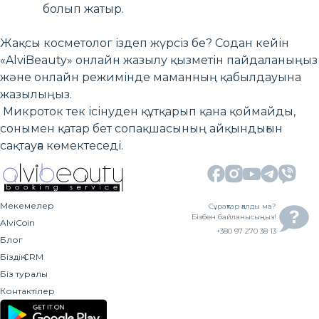
болып жатыр.
Жақсы косметолог іздеп жүрсіз бе? Содан кейін
«AlviBeauty» онлайн жазылу қызметін пайдаланыңыз
және онлайн режимінде маманның қабылдауына
жазылыңыз.
Микроток тек ісінуден құтқарып қана қоймайды,
сонымен қатар бет сопақшасының айқындығын
сақтауға көмектеседі.
Мекемелер
Сұрақтар қалды ма?
Бізбен байланысыңыз!
AlviCoin
+380 97 270 38 13
Блог
Біздің CRM
Біз туралы
Контактілер