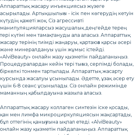
Аппараттық жасару инъекциясыз жүзеге
асырылады. Артықшылығы - ісік пен көгерудің кетуін
күтудің қажеті жоқ. Сіз агрессивті
манипуляцияларсыз жасушалық деңгейде терең
тері күтімі мен тамақтануды ала аласыз. Аппараттық
жасару терінің тиімді жаңаруы, қартаюға қарсы әсері
және минералдануы үшін жұмыс істейді.
«AlviBeauty» онлайн жазу қызметін пайдаланыңыз.
Процедуралардан кейін тері тығыз, серпімді болады,
біркелкі тонмен тартылады. Аппараттық жасарту
курсында жасалуы ұсынылады. Әдетте, ұзақ әсер ету
үшін 6-8 сеанс ұсынылады. Сіз онлайн режимінде
маманның қабылдауына жазыла аласыз.
Аппараттық жасару коллаген синтезін іске қосады,
қан мен лимфа микроциркуляциясын жақсартады,
бұл оттегінің қанығуына ықпал етеді. «AlviBeauty»
онлайн жазу қызметін пайдаланыңыз. Аппараттық