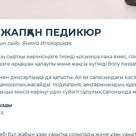
ЖАПҚАН ПЕДИКЮР
ын сый». Янина Ипохорская.
дің сыртқы көрінісіңізге тиімді қосымша ғана емес, со
зге әрқашан қалаулы және жақсы күтімді болу ләзза
ымен денсаулыққа да қатысты. Ал өз саласындағы кә
қамқорлық жасайды: подиатрия, аяқтарыңыздың құры
ңыз мінсіз көрінуі үшін сүйікті сұлулық салонында
ызды
:
з;
ебі бұл жабын ұзақ уақытқа созылады және ұзақ уақы