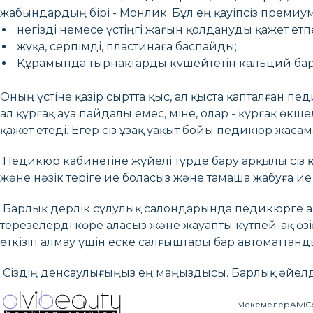
жабындардың бірі - Монлик. Бұл ең қауіпсіз премиу
негізді немесе үстіңгі жағын қолдануды қажет етп
жұқа, серпімді, пластинаға баспайды;
Құрамында тырнақтарды күшейтетін кальций бар
Оның үстіне қазір сыртта қыс, ал қыста қапталған пе
ал құрғақ ауа пайдалы емес, міне, олар - құрғақ өк
қажет етеді. Егер сіз ұзақ уақыт бойы педикюр жасам
Педикюр кабинетіне жүйелі түрде бару арқылы сіз қ
және нәзік теріге ие боласыз және тамаша жабуға ие
Барлық дерлік сұлулық салондарында педикюрге арн
терезелерді көре аласыз және жауапты күтпей-ақ өзіңі
өткізіп алмау үшін еске салғыштары бар автоматта
Сіздің денсаулығыңыз ең маңыздысы. Барлық әйелдер
Мекемелер
AlviC