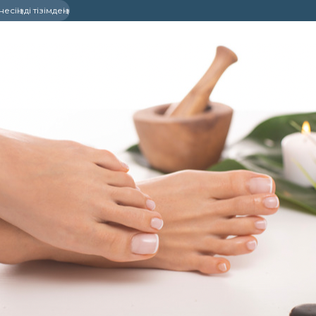
сіңізді тізімдеңіз