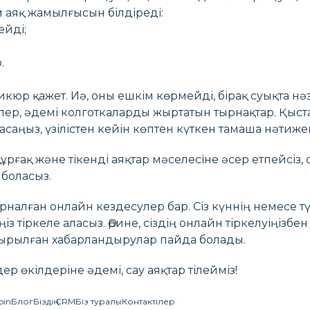
м аяқ жамылғысын білдіреді:
ейді;
.
дикюр қажет. Иә, оны ешкім көрмейді, бірақ суықта н
шелер, әдемі колготкаларды жыртатын тырнақтар. Қыст
асаңыз, үзілістен кейін көптен күткен тамаша нәтиже
ұрғақ және тікенді аяқтар мәселесіне әсер етпейсіз
 боласыз.
алған онлайн кездесулер бар. Сіз күннің немесе т
з тіркеле аласыз. Әрине, сіздің онлайн тіркелуіңізбен
ндырылған хабарландырулар пайда болады.
 өкілдеріне әдемі, сау аяқтар тілейміз!
oin
Блог
Біздің CRM
Біз туралы
Контактілер