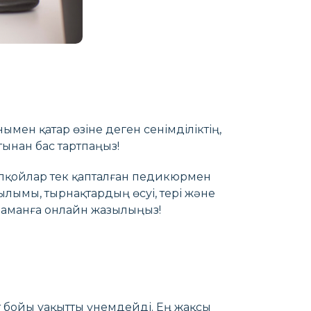
нымен қатар өзіне деген сенімділіктің,
тынан бас тартпаңыз!
сіпқойлар тек қапталған педикюрмен
лымы, тырнақтардың өсуі, тері және
 маманға онлайн жазылыңыз!
т бойы уақытты үнемдейді. Ең жақсы