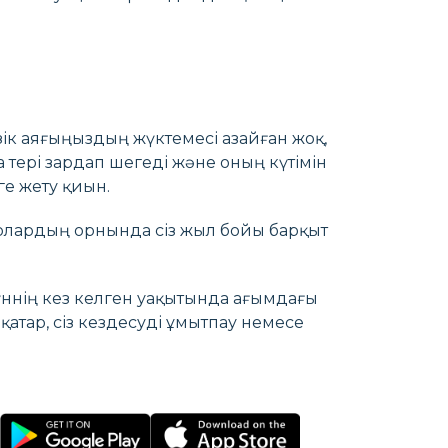
әзік аяғыңыздың жүктемесі азайған жоқ,
а тері зардап шегеді және оның күтімін
ге жету қиын.
, олардың орнында сіз жыл бойы барқыт
үннің кез келген уақытында ағымдағы
 қатар, сіз кездесуді ұмытпау немесе