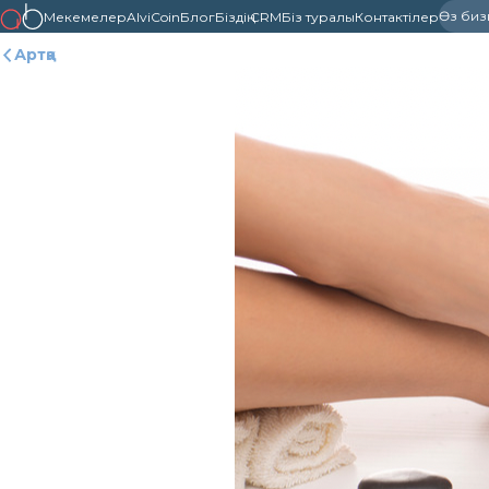
Өз бизне
Мекемелер
AlviCoin
Блог
Біздің CRM
Біз туралы
Контактілер
Артқа