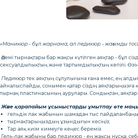
«Маникюр - бұл жарнама, ал педикюр - жағымды тос
Әдемі тырнақтары бар жақсы күтілген аяқтар - бұл сіз
сексуалдылықтың және тартымдылықтың кепілі. Өзіңі
Педикюр
тек аяқтың сұлулығына ғана емес, ең алд
айналыспайды, сонымен қатар сіздің аяқтарыңызға 
тырнақ пластинасының аурулары. Сондықтан, аяқтары
Және қарапайым ұсыныстарды ұмытпау өте маң
гельдік лак жабынын шамадан тыс пайдаланбаңы
тырнақтарыңыздың ұзындығын кесіңіз;
Тар аяқ киім кимеуге кеңес береміз.
Гель-лак жабыны бар педикюр - ең жақсы нұсқа, себ