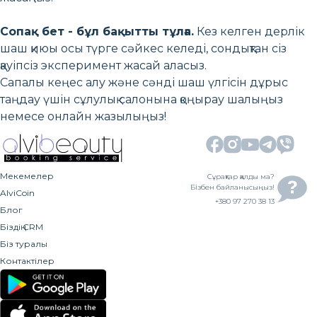
Сопақ бет - бұл бақытты тұлға.
Кез келген дерлік
шаш қиюы осы түрге сәйкес келеді, сондықтан сіз
қауіпсіз эксперимент жасай аласыз.
Сапалы кеңес алу және сәнді шаш үлгісін дұрыс
таңдау үшін сұлулық салонына қоңырау шалыңыз
немесе онлайн жазылыңыз!
Мекемелер
Сұрақтар қалды ма?
Бізбен байланысыңыз!
AlviCoin
+380 97 270 38 13
Блог
Біздің CRM
Біз туралы
Контактілер