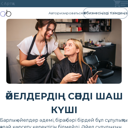
Артқа
Авторизироваться
Өз бизнесіңізді тізімдеңіз
ӘЙЕЛДЕРДІҢ СӘНДІ ШАШ
КҮШІ
Барлық әйелдер әдемі, бірақ бәрі бірдей бұл сұлулықты
қалай көрсету керектігін білмейді. Әйел сұлулығын