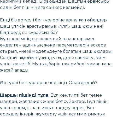
көрінгіміз келеді. Бірақ мұндай шаштың әрқайсысы
сіздің бет пішініңізге сәйкес келмейді.
Енді біз әртүрлі бет түрлеріне арналған әйелдер
шаш үлгісін қарастырамыз. «Үлгі» шаш қиюы нені
білдіреді, сіз сұрайсыз ба?
Бұл шешімнің ең кішкентай нюанстарымен
өңделген адамның жеке параметрлерін ескере
отырып, үнемі модельдеуге болатын шаш қиюлары.
Сондай-ақ мойын ұзындығы, дене салмағы, киім
үлгісі және т.б. Мұның бәрін тәжірибелі маман ғана
жасай алады.
Әр түрлі бет түрлеріне кірісіңіз. Олар қандай?
Шаршы пішінді тұлға.
Бұл кең типті бет, төмен
маңдай, жалпақ иек және бет сүйектері. Бұл пішін
үшін көлемді шаш қиюын таңдау керек. Бет
ерекшеліктерін жұмсарту үшін асимметриялық