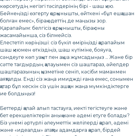
көрсетудің негізгі тәсілдерінің бірі - шаш қию.
Бейнеңізді өзгерту қорқынышты, өйткені «бұл ешқашан
болған емес», бірақ әдеттің де маңызы зор.
Қарапайым: белгісіз қорқынышты, бірақ оны
жасамайынша, сіз білмейсіз.
Елестетіп көріңізші: сіз бүкіл өміріңізді қарапайым
шаш қиюмен өткіздіңіз, шаш күтіміне, бояуға,
сәндеуге көп уақыт пен ақша жұмсадыңыз ... Және бір
сәтте тағдырдың қалауымен сіз шаштараз, әйелдер
шаштаразының қызметіне сеніп, кәсіби маманмен
аяқталды. Енді сіз жаңа имиджді ғана емес, сонымен
қатар бұл кескін сіз үшін ашқан жаңа мүмкіндіктерге
ие болдыңыз!
Беттерді қалай алып тастауға, иекті тегістеуге және
бет ерекшеліктерін анық және әдемі етуге болады?
Біз үнемі әртүрлі әлеуметтік желілерді қарап, әдемі
және «идеалды» атақты адамдарға қарап, бірдей