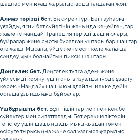
шаштар мен қиғаш жарылыстарды таңдаған жөн.
Алмаз тәрізді бет.
Ең сирек түрі. Бет гауһарға
ұқсайды, яғни бет сүйегінің жанында кеңейген, тар
жақ және маңдай. Трапеция тәрізді шаш қиюлары,
бұйралар және сыртқы бұралған ұштары бар шаштар
өте жақсы. Мысалы, үйде және өсіп келе жатқанда
сәндеу қиын болмайтын пикси шаштары.
Дөңгелек бет.
Дөңгелек тұлға әдемі және
үйлесімді көрінуі үшін оны визуалды түрде ұзарту
керек. «Маңдай» шаш қиюы қолайлы, иекке дейін
орташа ұзындықтағы бұйралар.
Үшбұрышты бет.
Бұл пішін тар иек пен кең бет
сүйектерімен сипатталады. Бет ерекшеліктерін
тегістеу үшін шашыңызды иығыңыздан төмен
өсіруге тырысыңыз және сәл ұзағырақ жарылыс
жасаңыз.