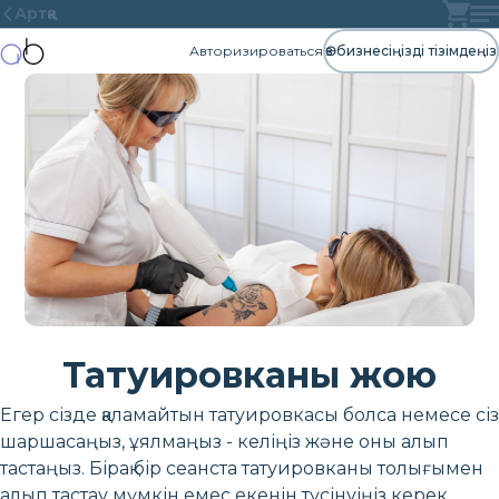
Артқа
Авторизироваться
Өз бизнесіңізді тізімдеңіз
Татуировканы жою
Егер сізде қаламайтын татуировкасы болса немесе сіз
шаршасаңыз, ұялмаңыз - келіңіз және оны алып
тастаңыз. Бірақ бір сеанста татуировканы толығымен
алып тастау мүмкін емес екенін түсінуіңіз керек.