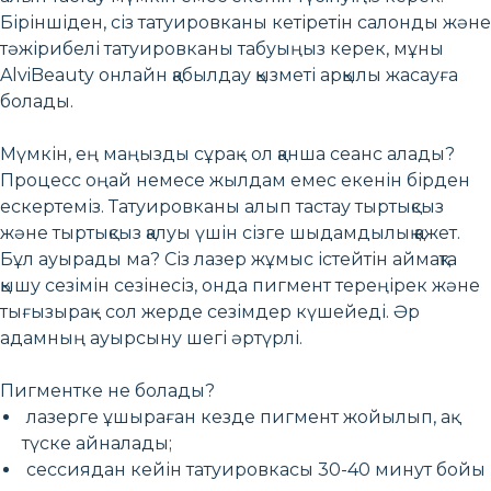
Біріншіден, сіз татуировканы кетіретін салонды және
тәжірибелі татуировканы табуыңыз керек, мұны
AlviBeauty онлайн қабылдау қызметі арқылы жасауға
болады.
Мүмкін, ең маңызды сұрақ - ол қанша сеанс алады?
Процесс оңай немесе жылдам емес екенін бірден
ескертеміз. Татуировканы алып тастау тыртықсыз
және тыртықсыз қалуы үшін сізге шыдамдылық қажет.
Бұл ауырады ма? Сіз лазер жұмыс істейтін аймақта
қышу сезімін сезінесіз, онда пигмент тереңірек және
тығызырақ - сол жерде сезімдер күшейеді. Әр
адамның ауырсыну шегі әртүрлі.
Пигментке не болады?
лазерге ұшыраған кезде пигмент жойылып, ақ
түске айналады;
сессиядан кейін татуировкасы 30-40 минут бойы