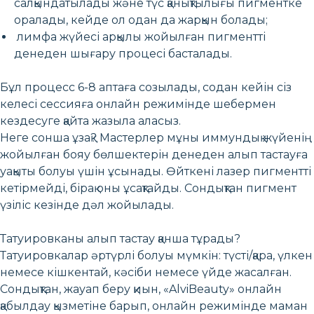
салқындатылады және түс қанықтылығы пигментке
оралады, кейде ол одан да жарқын болады;
лимфа жүйесі арқылы жойылған пигментті
денеден шығару процесі басталады.
Бұл процесс 6-8 аптаға созылады, содан кейін сіз
келесі сессияға онлайн режимінде шебермен
кездесуге қайта жазыла аласыз.
Неге сонша ұзақ? Мастерлер мұны иммундық жүйенің
жойылған бояу бөлшектерін денеден алып тастауға
уақыты болуы үшін ұсынады. Өйткені лазер пигментті
кетірмейді, бірақ оны ұсақтайды. Сондықтан пигмент
үзіліс кезінде дәл жойылады.
Татуировканы алып тастау қанша тұрады?
Татуировкалар әртүрлі болуы мүмкін: түсті/қара, үлкен
немесе кішкентай, кәсіби немесе үйде жасалған.
Сондықтан, жауап беру қиын, «AlviBeauty» онлайн
қабылдау қызметіне барып, онлайн режимінде маман