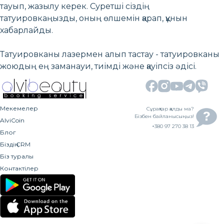
тауып, жазылу керек. Суретші сіздің
татуировкаңызды, оның өлшемін қарап, құнын
хабарлайды.
Татуировканы лазермен алып тастау - татуировканы
жоюдың ең заманауи, тиімді және қауіпсіз әдісі.
Мекемелер
Сұрақтар қалды ма?
Бізбен байланысыңыз!
AlviCoin
+380 97 270 38 13
Блог
Біздің CRM
Біз туралы
Контактілер