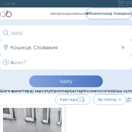
Артқа
Авторизироваться
Өз бизнесіңізді тізімдеңіз
Іздеу
Шеге қызметтерді көрсету
Кірпіктер
Қастар
Косметология
Шаш күті
Картада
By rating