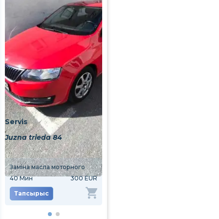
Servis
Juzna trieda 84
Заміна масла моторного
[AlviCoin] [NewClient] Заміна масла моторного
40
Мин
300 EUR
40
Мин
240 EUR
Тапсырыс
Тапсырыс