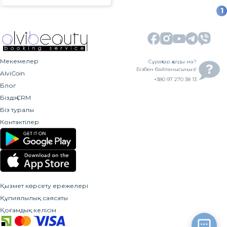
1
Мекемелер
Сұрақтар қалды ма?
Бізбен байланысыңыз!
AlviCoin
+380 97 270 38 13
Блог
Біздің CRM
Біз туралы
Контактілер
Қызмет көрсету ережелері
Құпиялылық саясаты
Қоғамдық келісім