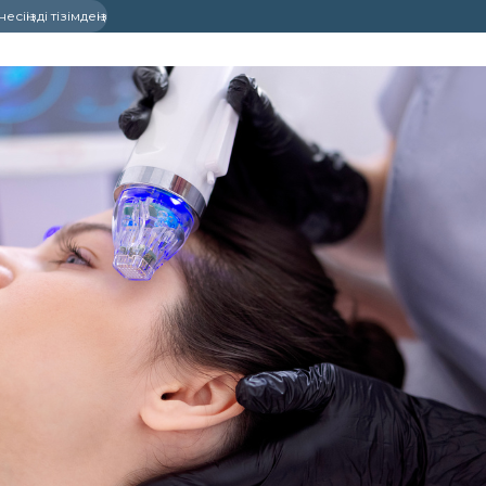
сіңізді тізімдеңіз