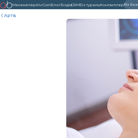
Өз бизне
Мекемелер
AlviCoin
Блог
Біздің CRM
Біз туралы
Контактілер
Артқа