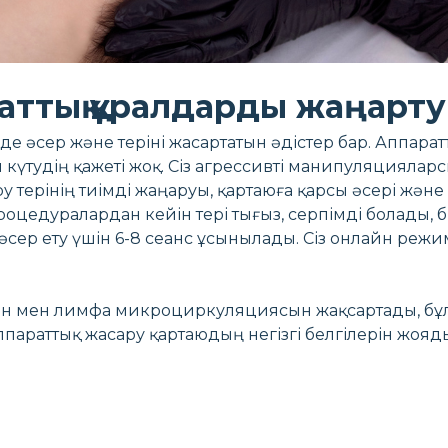
аттық құралдарды жаңарту
 әсер және теріні жасартатын әдістер бар. Аппара
н күтудің қажеті жоқ. Сіз агрессивті манипуляцияла
ру терінің тиімді жаңаруы, қартаюға қарсы әсері жән
роцедуралардан кейін тері тығыз, серпімді болады, 
 әсер ету үшін 6-8 сеанс ұсынылады. Сіз онлайн ре
қан мен лимфа микроциркуляциясын жақсартады, бұл 
ппараттық жасару қартаюдың негізгі белгілерін жояд