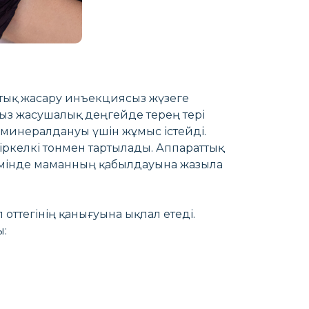
ттық жасару инъекциясыз жүзеге
рсыз жасушалық деңгейде терең тері
е минералдануы үшін жұмыс істейді.
біркелкі тонмен тартылады. Аппараттық
жимінде маманның қабылдауына жазыла
оттегінің қанығуына ықпал етеді.
ы: