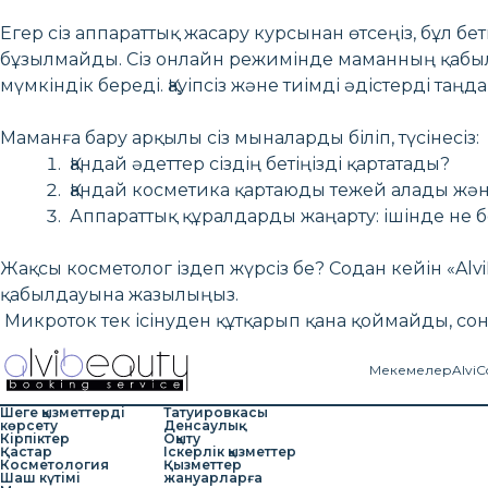
Егер сіз аппараттық жасару курсынан өтсеңіз, бұл б
бұзылмайды. Сіз онлайн режимінде маманның қабыл
мүмкіндік береді. Қауіпсіз және тиімді әдістерді таңд
Маманға бару арқылы сіз мыналарды біліп, түсінесіз:
Қандай әдеттер сіздің бетіңізді қартатады?
Қандай косметика қартаюды тежей алады жән
Аппараттық құралдарды жаңарту: ішінде не 
Жақсы косметолог іздеп жүрсіз бе? Содан кейін «A
қабылдауына жазылыңыз.
Микроток тек ісінуден құтқарып қана қоймайды, со
Мекемелер
AlviC
Шеге қызметтерді
Татуировкасы
көрсету
Денсаулық
Кірпіктер
Оқыту
Қастар
Іскерлік қызметтер
Косметология
Қызметтер
Шаш күтімі
жануарларға