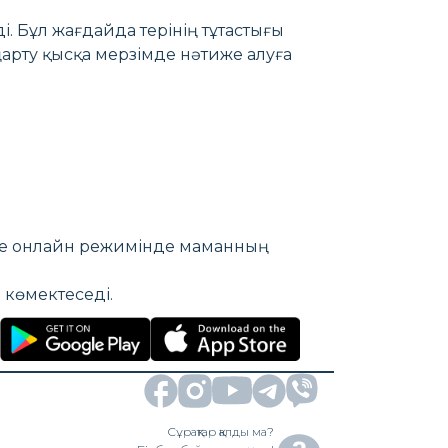
і. Бұл жағдайда терінің тұтастығы
рту қысқа мерзімде нәтиже алуға
әне онлайн режимінде маманның
 көмектеседі.
Сұрақтар қалды ма?