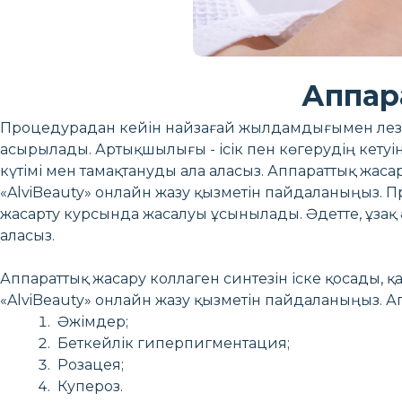
Аппар
Процедурадан кейін найзағай жылдамдығымен лезде
асырылады. Артықшылығы - ісік пен көгерудің кетуі
күтімі мен тамақтануды ала аласыз. Аппараттық жаса
«AlviBeauty» онлайн жазу қызметін пайдаланыңыз. П
жасарту курсында жасалуы ұсынылады. Әдетте, ұзақ
аласыз.
Аппараттық жасару коллаген синтезін іске қосады, 
«AlviBeauty» онлайн жазу қызметін пайдаланыңыз. А
Әжімдер;
Беткейлік гиперпигментация;
Розацея;
Купероз.