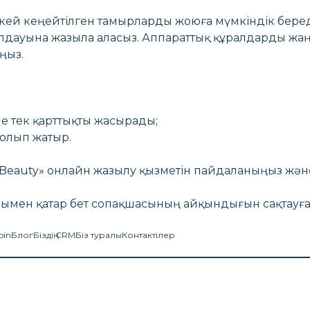
еткей кеңейтілген тамырларды жоюға мүмкіндік беред
дауына жазыла аласыз. Аппараттық құралдарды жаңа
аңыз.
е тек қарттықты жасырады;
болып жатыр.
lviBeauty» онлайн жазылу қызметін пайдаланыңыз ж
нымен қатар бет сопақшасының айқындығын сақтауға
oin
Блог
Біздің CRM
Біз туралы
Контактілер