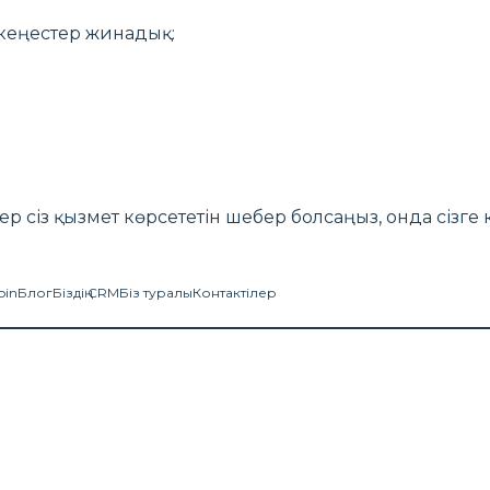
кеңестер жинадық:
гер сіз қызмет көрсететін шебер болсаңыз, онда сізг
oin
Блог
Біздің CRM
Біз туралы
Контактілер