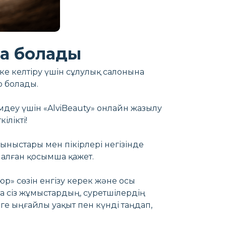
ға болады
ке келтіру үшін сұлулық салонына
р болады.
деу үшін «AlviBeauty» онлайн жазылу
ілікті!
ныстары мен пікірлері негізінде
налған қосымша қажет.
юр» сөзін енгізу керек және осы
 сіз жұмыстардың, суретшілердің
ге ыңғайлы уақыт пен күнді таңдап,