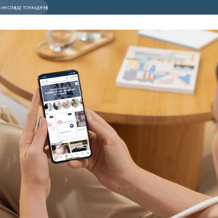
сіңізді тізімдеңіз