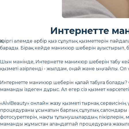
Интернетте ман
Қазіргі әлемде әрбір қыз сұлулық қызметтерін пайда
барады. Бірақ кейде маникюр шеберін ауыстырып, б
Шын мәнінде, Интернетте маникюр шеберін табу кей
қызметі әзірленді - жылдам, оңай және ыңғайлы. Ол 
Интернетте маникюр шеберін қалай табуға болады?
маманды іздеген дұрыс. Ал егер сіз қызмет көрсетет
«AlviBeauty» онлайн жазу қызметі тырнақ сервисінің 
процедураны ұсынатын барлық сұлулық салондары м
фотосуреттерін, нақты тұтынушылардың пікірлерін, м
маманды жұмыстан алаңдатпай процедураға жазыл