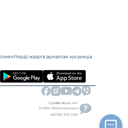
е клиенттерді жазуға арналған қосымша
Сұрақтар қалды ма?
Бізбен байланысыңыз!
+66 092 293 12 84