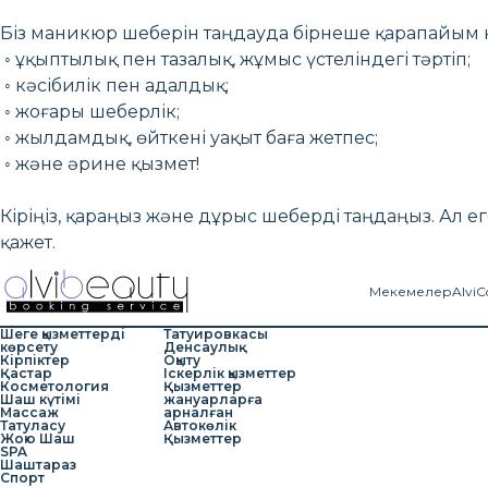
Біз маникюр шеберін таңдауда бірнеше қарапайым 
◦ ұқыптылық пен тазалық, жұмыс үстеліндегі тәртіп;
◦ кәсібилік пен адалдық;
◦ жоғары шеберлік;
◦ жылдамдық, өйткені уақыт баға жетпес;
◦ және әрине қызмет!
Кіріңіз, қараңыз және дұрыс шеберді таңдаңыз. Ал е
қажет.
Мекемелер
AlviC
Шеге қызметтерді
Татуировкасы
көрсету
Денсаулық
Кірпіктер
Оқыту
Қастар
Іскерлік қызметтер
Косметология
Қызметтер
Шаш күтімі
жануарларға
Массаж
арналған
Татуласу
Автокөлік
Жою Шаш
Қызметтер
SPA
Шаштараз
Спорт