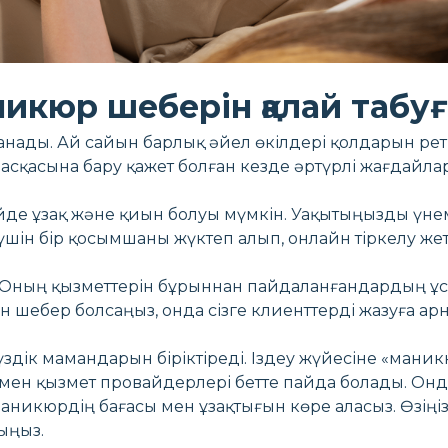
икюр шеберін қалай табу
ланады. Ай сайын барлық әйел өкілдері қолдарын рет
асқасына бару қажет болған кезде әртүрлі жағдайла
де ұзақ және қиын болуы мүмкін. Уақытыңызды үнем
үшін бір қосымшаны жүктеп алып, онлайн тіркелу жетк
 Оның қызметтерін бұрыннан пайдаланғандардың ұсы
ін шебер болсаңыз, онда сізге клиенттерді жазуға ар
үздік мамандарын біріктіреді. Іздеу жүйесіне «маник
ен қызмет провайдерлері бетте пайда болады. Онда
аникюрдің бағасы мен ұзақтығын көре аласыз. Өзіңіз
ыңыз.