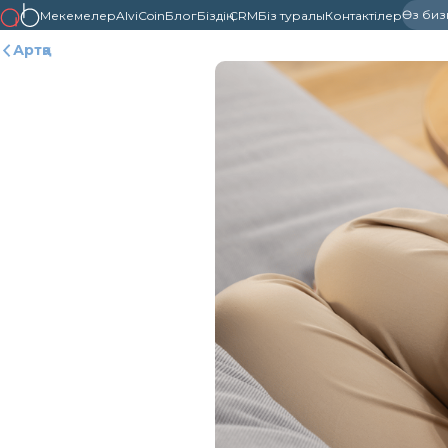
Өз бизне
Мекемелер
AlviCoin
Блог
Біздің CRM
Біз туралы
Контактілер
Артқа