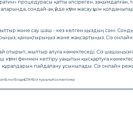
Кератин» процедурасы қатты әлсіреген, зақымдалған,
аларында, сондай-ақ үйде күтім жасау үшін қолданыл
ылтыр және сау шаш - кез келген қыздың сәні. Сонд
ыңыз, қанықтырыңыз және жақсартыңыз. Сіз онлайн
қтай отырып, жылтыр алуға көмектеседі. Сіз шашыңы
 күтімі фенмен кептіру уақытын қысқартуға көмектес
үтім құралдарын пайдалану ұсынылады. Сіз онлайн ре
oin
Блог
Біздің CRM
Біз туралы
Контактілер