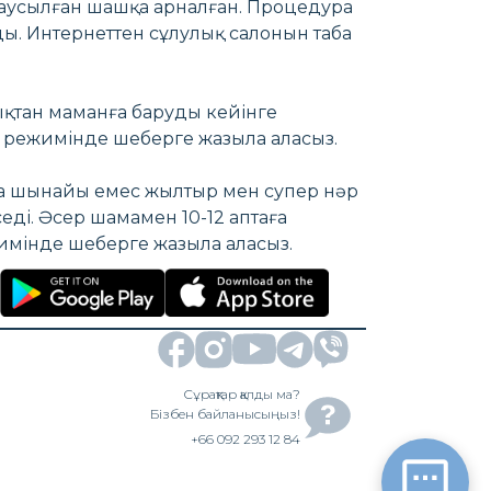
 таусылған шашқа арналған. Процедура
ады. Интернеттен сұлулық салонын таба
ықтан маманға баруды кейінге
 режимінде шеберге жазыла аласыз.
зға шынайы емес жылтыр мен супер нәр
еді. Әсер шамамен 10-12 аптаға
жимінде шеберге жазыла аласыз.
Сұрақтар қалды ма?
Бізбен байланысыңыз!
+66 092 293 12 84