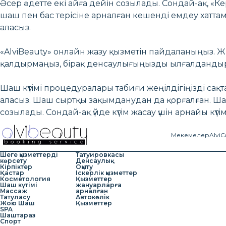
Әсер әдетте екі айға дейін созылады. Сондай-ақ, «
шаш пен бас терісіне арналған кешенді емдеу хаттам
аласыз.
«AlviBeauty» онлайн жазу қызметін пайдаланыңыз. Ж
қалдырмаңыз, бірақ денсаулығыңызды ылғалдандыр
Шаш күтімі процедуралары табиғи жеңілдігіңізді са
аласыз. Шаш сыртқы зақымданудан да қорғалған. Шаш
созылады. Сондай-ақ үйде күтім жасау үшін арнайы к
Мекемелер
AlviC
Шеге қызметтерді
Татуировкасы
көрсету
Денсаулық
Кірпіктер
Оқыту
Қастар
Іскерлік қызметтер
Косметология
Қызметтер
Шаш күтімі
жануарларға
Массаж
арналған
Татуласу
Автокөлік
Жою Шаш
Қызметтер
SPA
Шаштараз
Спорт