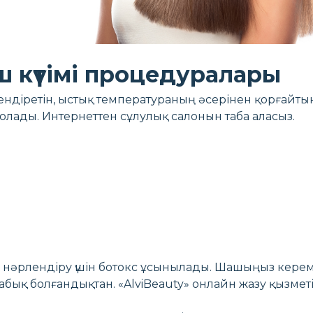
 күтімі процедуралары
лендіретін, ыстық температураның әсерінен қорғайты
болады. Интернеттен сұлулық салонын таба аласыз.
ы нәрлендіру үшін ботокс ұсынылады. Шашыңыз керем
 жабық болғандықтан. «AlviBeauty» онлайн жазу қызме