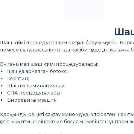
Шаш
Шаш күтімі процедуралары әртүрлі болуы мүмкін. Нәр
немесе сұлулық салонында кәсіби түрде де жасауға 
Ең танымал шаш күтімі процедуралары:
шашқа арналған ботокс;
кератин;
Шашты ламинациялау;
СПА процедуралары;
Биоревитализация.
Қарқынды реңкті сақтау және жұқа, әлсіреген шашт
үлгісі ұқыпты көрініске ие болады. Бөлінген ұштары