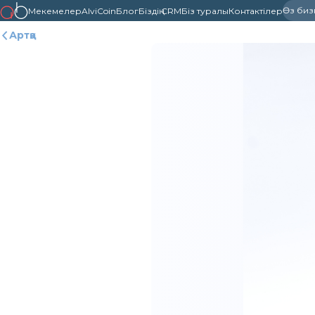
Өз бизне
Мекемелер
AlviCoin
Блог
Біздің CRM
Біз туралы
Контактілер
Артқа