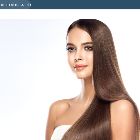
сіңізді тізімдеңіз