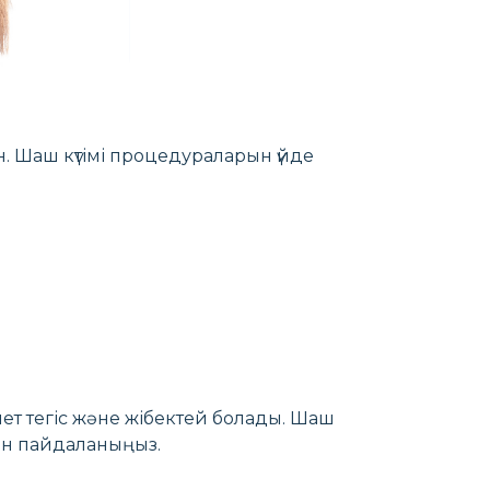
н. Шаш күтімі процедураларын үйде
ет тегіс және жібектей болады. Шаш
тін пайдаланыңыз.