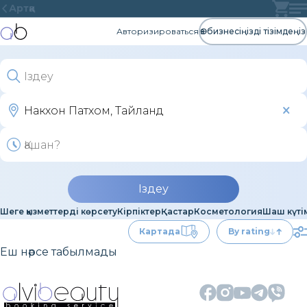
Артқа
Авторизироваться
Өз бизнесіңізді тізімдеңіз
Іздеу
Шеге қызметтерді көрсету
Кірпіктер
Қастар
Косметология
Шаш күті
Картада
By rating
Еш нәрсе табылмады