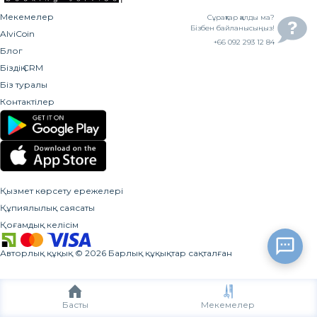
Мекемелер
Сұрақтар қалды ма?
Бізбен байланысыңыз!
AlviCoin
+66 092 293 12 84
Блог
Біздің CRM
Біз туралы
Контактілер
Қызмет көрсету ережелері
Құпиялылық саясаты
Қоғамдық келісім
Авторлық құқық
©
2026
Барлық құқықтар сақталған
Басты
Мекемелер