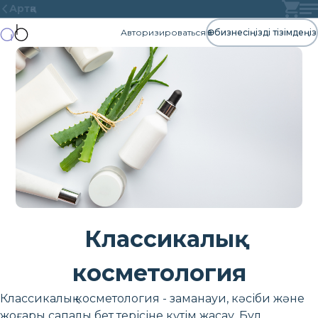
Артқа
Авторизироваться
Өз бизнесіңізді тізімдеңіз
Классикалық
косметология
Классикалық косметология - заманауи, кәсіби және
жоғары сапалы бет терісіне күтім жасау. Бұл