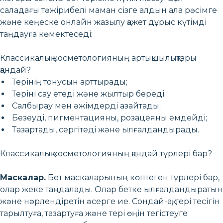
саладағы тәжірибелі маман сізге алдын ала рәсімге
және кеңеске онлайн жазылу қажет дұрыс күтімді
таңдауға көмектеседі;
Классикалық косметологияның артықшылықтары
қандай?
Терінің тонусын арттырады;
Теріні сау етеді және жылтыр береді;
Салбырау мен әжімдерді азайтады;
Безеуді, пигментацияны, розацеяны емдейді;
Тазартады, сергітеді және ылғалдандырады.
Классикалық косметологияның қандай түрлері бар?
Маскалар.
Бет маскаларының көптеген түрлері бар,
олар жеке таңдалады. Олар бетке ылғалдандыратын
және нәрлендіретін әсерге ие. Сондай-ақ, тері тесігін
тарылтуға, тазартуға және тері өңін тегістеуге