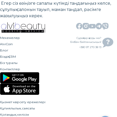
Егер сіз өзіңізге сапалы күтімді таңдағыңыз келсе,
сұлулық салонын тауып, маман таңдап, рәсімге
жазылуыңыз керек.
Мекемелер
Сұрақтар қалды ма?
Бізбен байланысыңыз!
AlviCoin
+380 97 270 38 13
Блог
Біздің CRM
Біз туралы
Контактілер
Қызмет көрсету ережелері
Құпиялылық саясаты
Қоғамдық келісім