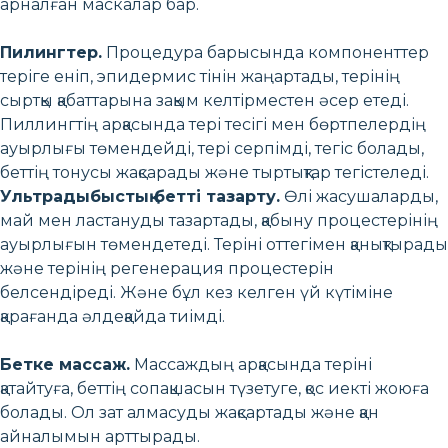
арналған маскалар бар.
Пилингтер.
Процедура барысында компоненттер
теріге еніп, эпидермис тінін жаңартады, терінің
сыртқы қабаттарына зақым келтірместен әсер етеді.
Пиллингтің арқасында тері тесігі мен бөртпелердің
ауырлығы төмендейді, тері серпімді, тегіс болады,
беттің тонусы жақсарады және тыртықтар тегістеледі.
Ультрадыбыстық бетті тазарту.
Өлі жасушаларды,
май мен ластануды тазартады, қабыну процестерінің
ауырлығын төмендетеді. Теріні оттегімен қанықтырады
және терінің регенерация процестерін
белсендіреді. Және бұл кез келген үй күтіміне
қарағанда әлдеқайда тиімді.
Бетке массаж.
Массаждың арқасында теріні
қатайтуға, беттің сопақшасын түзетуге, қос иекті жоюға
болады. Ол зат алмасуды жақсартады және қан
айналымын арттырады.