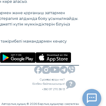
н көре аласыз.
тармен және қорғаныш заттармен
ксотерапия алдында бояу ұсынылмайды.
жетті күтім мүмкіндіктерін білуіңіз
ы тәжірибелі мамандармен кеңесу
Сұрақтар қалды ма?
Бізбен байланысыңыз!
+380 97 270 38 13
Авторлық құқық
©
2026
Барлық құқықтар сақталған