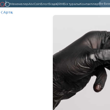
Өз бизне
Мекемелер
AlviCoin
Блог
Біздің CRM
Біз туралы
Контактілер
Артқа