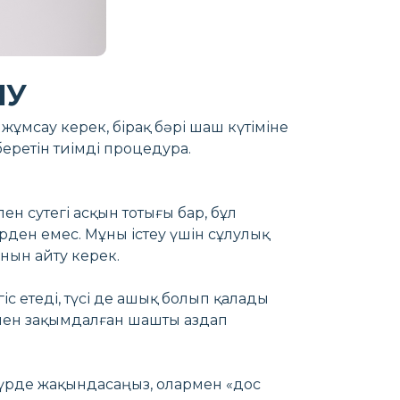
ЯУ
жұмсау керек, бірақ бәрі шаш күтіміне
еретін тиімді процедура.
 сутегі асқын тотығы бар, бұл
рден емес. Мұны істеу үшін сұлулық
нын айту керек.
іс етеді, түсі де ашық болып қалады
умен зақымдалған шашты аздап
ы түрде жақындасаңыз, олармен «дос