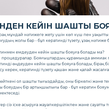
НДЕН КЕЙІН ШАШТЫ БО
ірақ мұндай нәтижеге жету үшін көп күш пен уақытты 
дың жолы бар - бұл кератинді түзету, ұзақ нәтиже б
ратинмен емдеуден кейін шашты бояуға болады ма?
 процедуралар. Бояғыштардың құрамында аммиак пен
тинді өңдеуден кейін шашты бояуға болады, бірақ бі
 керек, кератинді түзету қашан және қалай жасалға
 өйткені ол шашты тығыздайды, оны біркелкі және тег
ы бояудың бір артықшылығы бар - бұл кератин боя
ектеседі.
 егер сіз іске асыруға жауапкершілікпен және сауатт