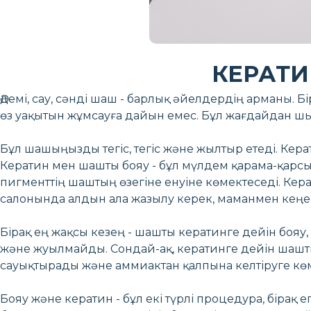
КЕРАТИ
Әдемі, сау, сәнді шаш - барлық әйелдердің арманы. Б
өз уақытын жұмсауға дайын емес. Бұл жағдайдан шығу
Бұл шашыңызды тегіс, тегіс және жылтыр етеді. Ке
Кератин мен шашты бояу - бұл мүлдем қарама-қарсы
пигменттің шаштың өзегіне енуіне көмектеседі. Кера
салонында алдын ала жазылу керек, маманмен кеңесу
Бірақ ең жақсы кезең - шашты кератинге дейін бояу,
және жуылмайды. Сондай-ақ, кератинге дейін шашт
сауықтырады және аммиактан қалпына келтіруге көм
Бояу және кератин - бұл екі түрлі процедура, бірақ