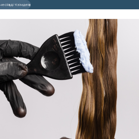
сіңізді тізімдеңіз