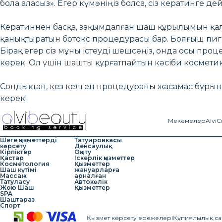
бола аласыз». Егер күмәніңіз болса, сіз кератинге д
Кератиннен басқа, зақымдалған шаш құрылымын қалп
қанықтыратын ботокс процедурасы бар. Бояғыш пиг
Бірақ егер сіз мұны істеуді шешсеңіз, онда осы проце
керек. Ол үшін шашты құрғатпайтын кәсіби космети
Сондықтан, кез келген процедураны жасамас бұрын,
керек!
Мекемелер
AlviC
Шеге қызметтерді
Татуировкасы
көрсету
Денсаулық
Кірпіктер
Оқыту
Қастар
Іскерлік қызметтер
Косметология
Қызметтер
Шаш күтімі
жануарларға
Массаж
арналған
Татуласу
Автокөлік
Жою Шаш
Қызметтер
SPA
Шаштараз
Спорт
Қызмет көрсету ережелері
Құпиялылық са