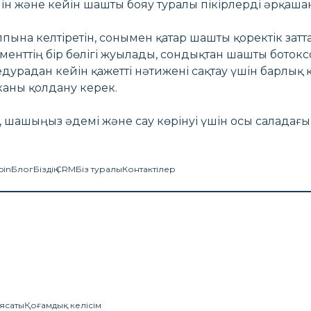
ейін және кейін шашты бояу туралы пікірлерді әрқаша
ына келтіретін, сонымен қатар шашты қоректік зат
менттің бір бөлігі жуылады, сондықтан шашты бото
дурадан кейін қажетті нәтижені сақтау үшін барлық қа
каны қолдану керек.
 шашыңыз әдемі және сау көрінуі үшін осы саладағ
oin
Блог
Біздің CRM
Біз туралы
Контактілер
ясаты
Қоғамдық келісім