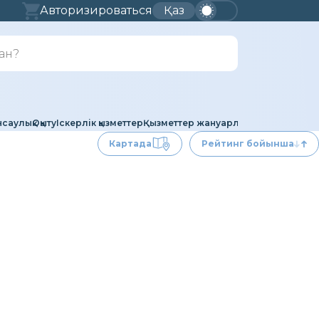
Авторизироваться
Қаз
саулық
Оқыту
Іскерлік қызметтер
Қызметтер жануарларға арналған
А
Картада
Рейтинг бойынша