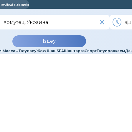
сіңізді тізімдеңіз
Іздеу
мі
Массаж
Татуласу
Жою Шаш
SPA
Шаштараз
Спорт
Татуировкасы
Ден