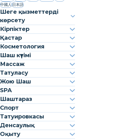
中國人
日本語
Шеге қызметтерді
көрсету
Кірпіктер
Қастар
Косметология
Шаш күтімі
Массаж
Татуласу
Жою Шаш
SPA
Шаштараз
Спорт
Татуировкасы
Денсаулық
Оқыту