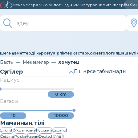
Өз бизне
Мекемелер
AlviCoin
Блог
Біздің CRM
Біз туралы
Контактілер
Шеге қызметтерді көрсету
Кірпіктер
Қастар
Косметология
Шаш күті
Басты
Мекемелер
Хомутец
Сүзгілер
Еш нәрсе табылмады
Радиус
0
km
Бағасы
10
10000
Маманның тілі
English
Українська
Русский
Español
Čeština
Polska
Қазақ
Deutsch
ภาษา