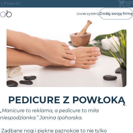
Powrót
Uwierzytelnij
Dodaj swoją firmę
PEDICURE Z POWŁOKĄ
„Manicure to reklama, a pedicure to miła
niespodzianka.” Janina Ipohorska.
Zadbane nogi i piękne paznokcie to nie tylko