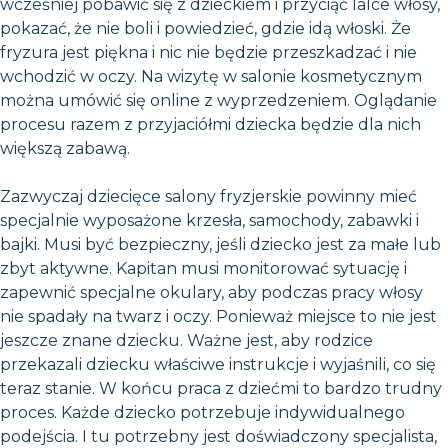
wcześniej pobawić się z dzieckiem i przyciąć lalce włosy,
pokazać, że nie boli i powiedzieć, gdzie idą włoski. Że
fryzura jest piękna i nic nie będzie przeszkadzać i nie
wchodzić w oczy. Na wizytę w salonie kosmetycznym
można umówić się online z wyprzedzeniem. Oglądanie
procesu razem z przyjaciółmi dziecka będzie dla nich
większą zabawą.
Zazwyczaj dziecięce salony fryzjerskie powinny mieć
specjalnie wyposażone krzesła, samochody, zabawki i
bajki. Musi być bezpieczny, jeśli dziecko jest za małe lub
zbyt aktywne. Kapitan musi monitorować sytuację i
zapewnić specjalne okulary, aby podczas pracy włosy
nie spadały na twarz i oczy. Ponieważ miejsce to nie jest
jeszcze znane dziecku. Ważne jest, aby rodzice
przekazali dziecku właściwe instrukcje i wyjaśnili, co się
teraz stanie. W końcu praca z dziećmi to bardzo trudny
proces. Każde dziecko potrzebuje indywidualnego
podejścia. I tu potrzebny jest doświadczony specjalista,