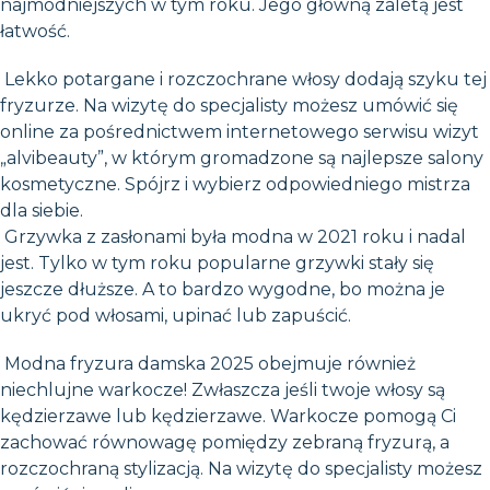
najmodniejszych w tym roku. Jego główną zaletą jest
łatwość.
Lekko potargane i rozczochrane włosy dodają szyku tej
fryzurze. Na wizytę do specjalisty możesz umówić się
online za pośrednictwem internetowego serwisu wizyt
„alvibeauty”, w którym gromadzone są najlepsze salony
kosmetyczne. Spójrz i wybierz odpowiedniego mistrza
dla siebie.
Grzywka z zasłonami była modna w 2021 roku i nadal
jest. Tylko w tym roku popularne grzywki stały się
jeszcze dłuższe. A to bardzo wygodne, bo można je
ukryć pod włosami, upinać lub zapuścić.
Modna fryzura damska 2025 obejmuje również
niechlujne warkocze! Zwłaszcza jeśli twoje włosy są
kędzierzawe lub kędzierzawe. Warkocze pomogą Ci
zachować równowagę pomiędzy zebraną fryzurą, a
rozczochraną stylizacją. Na wizytę do specjalisty możesz