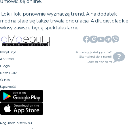
umówić się online.
Loki i loki ponownie wyznaczą trend. A na dodatek
modna staje się także trwała ondulacja. A długie, gładkie
włosy zawsze będą spektakularne.
Instytucje
Pozostały jakieś pytania?
Skontaktuj się z nami!
AlviCoin
+380 97 270 38 13
Bloga
Nasz CRM
O nas
Łączność
Regulamin serwisu