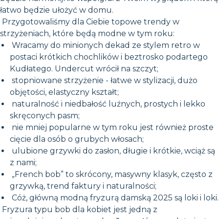
łatwo będzie ułożyć w domu.
Przygotowaliśmy dla Ciebie topowe trendy w
strzyżeniach, które będą modne w tym roku:
Wracamy do minionych dekad ze stylem retro w
postaci krótkich chochlików i beztrosko podartego
Kudłatego. Undercut wrócił na szczyt;
stopniowane strzyżenie - łatwe w stylizacji, dużo
objętości, elastyczny kształt;
naturalność i niedbałość luźnych, prostych i lekko
skręconych pasm;
nie mniej popularne w tym roku jest również proste
cięcie dla osób o grubych włosach;
ulubione grzywki do zasłon, długie i krótkie, wciąż są
z nami;
„French bob” to skrócony, masywny klasyk, często z
grzywką, trend faktury i naturalności;
Cóż, główną modną fryzurą damską 2025 są loki i loki.
Fryzura typu bob dla kobiet jest jedną z