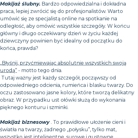
Makijaż ślubny.
Bardzo odpowiedzialna i dokładna
praca, lepiej zwrócić się do profesjonalistów. Warto
umówić się ze specjalistą online na spotkanie na
odległość, aby omówić wszystkie szczegóły. W końcu
główny i długo oczekiwany dzień w życiu każdej
dziewczyny powinien być idealny od początku do
końca, prawda?
„Błyśnij, przyćmiewając absolutnie wszystkich swoją
urodą”
- motto tego dnia.
Tutaj ważny jest każdy szczegół, począwszy od
odpowiedniego odcienia, rumieńca i blasku twarzy. Do
oczu zastosowano jasne kolory, które tworzą delikatny
obraz. W przypadku ust ołówki służą do wykonania
pięknego konturu i szminki.
Makijaż biznesowy
. To prawidłowe ułożenie cieni i
światła na twarzy, żadnego „połysku”, tylko mat,
wszystko jest inteligentne, surowe i gustowne.