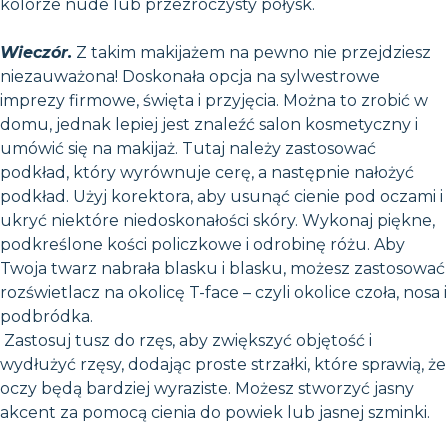
kolorze nude lub przezroczysty połysk.
Wieczór.
Z takim makijażem na pewno nie przejdziesz
niezauważona! Doskonała opcja na sylwestrowe
imprezy firmowe, święta i przyjęcia. Można to zrobić w
domu, jednak lepiej jest znaleźć salon kosmetyczny i
umówić się na makijaż. Tutaj należy zastosować
podkład, który wyrównuje cerę, a następnie nałożyć
podkład. Użyj korektora, aby usunąć cienie pod oczami i
ukryć niektóre niedoskonałości skóry. Wykonaj piękne,
podkreślone kości policzkowe i odrobinę różu. Aby
Twoja twarz nabrała blasku i blasku, możesz zastosować
rozświetlacz na okolicę T-face – czyli okolice czoła, nosa i
podbródka.
Zastosuj tusz do rzęs, aby zwiększyć objętość i
wydłużyć rzęsy, dodając proste strzałki, które sprawią, że
oczy będą bardziej wyraziste. Możesz stworzyć jasny
akcent za pomocą cienia do powiek lub jasnej szminki.