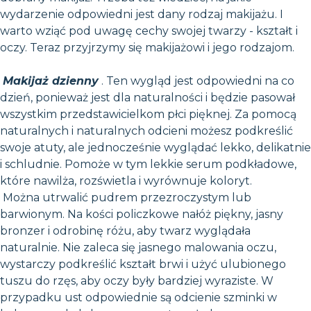
wydarzenie odpowiedni jest dany rodzaj makijażu. I
warto wziąć pod uwagę cechy swojej twarzy - kształt i
oczy. Teraz przyjrzymy się makijażowi i jego rodzajom.
Makijaż dzienny
. Ten wygląd jest odpowiedni na co
dzień, ponieważ jest dla naturalności i będzie pasował
wszystkim przedstawicielkom płci pięknej. Za pomocą
naturalnych i naturalnych odcieni możesz podkreślić
swoje atuty, ale jednocześnie wyglądać lekko, delikatnie
i schludnie. Pomoże w tym lekkie serum podkładowe,
które nawilża, rozświetla i wyrównuje koloryt.
Można utrwalić pudrem przezroczystym lub
barwionym. Na kości policzkowe nałóż piękny, jasny
bronzer i odrobinę różu, aby twarz wyglądała
naturalnie. Nie zaleca się jasnego malowania oczu,
wystarczy podkreślić kształt brwi i użyć ulubionego
tuszu do rzęs, aby oczy były bardziej wyraziste. W
przypadku ust odpowiednie są odcienie szminki w