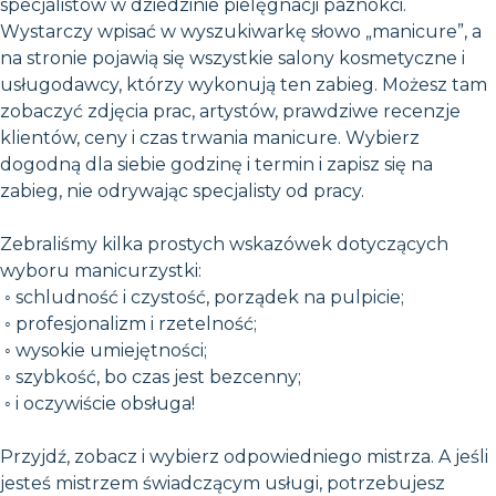
specjalistów w dziedzinie pielęgnacji paznokci.
Wystarczy wpisać w wyszukiwarkę słowo „manicure”, a
na stronie pojawią się wszystkie salony kosmetyczne i
usługodawcy, którzy wykonują ten zabieg. Możesz tam
zobaczyć zdjęcia prac, artystów, prawdziwe recenzje
klientów, ceny i czas trwania manicure. Wybierz
dogodną dla siebie godzinę i termin i zapisz się na
zabieg, nie odrywając specjalisty od pracy.
Zebraliśmy kilka prostych wskazówek dotyczących
wyboru manicurzystki:
◦ schludność i czystość, porządek na pulpicie;
◦ profesjonalizm i rzetelność;
◦ wysokie umiejętności;
◦ szybkość, bo czas jest bezcenny;
◦ i oczywiście obsługa!
Przyjdź, zobacz i wybierz odpowiedniego mistrza. A jeśli
jesteś mistrzem świadczącym usługi, potrzebujesz