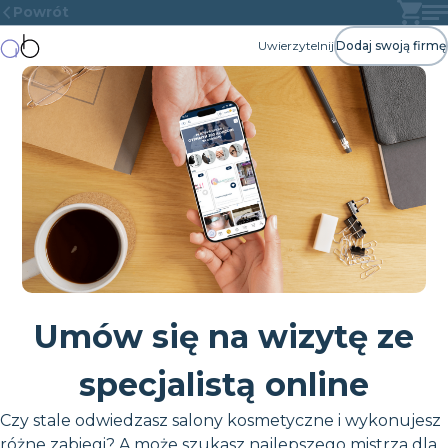
Powrót
Uwierzytelnij
Dodaj swoją firmę
Umów się na wizytę ze
specjalistą online
Czy stale odwiedzasz salony kosmetyczne i wykonujesz
różne zabiegi? A może szukasz najlepszego mistrza dla