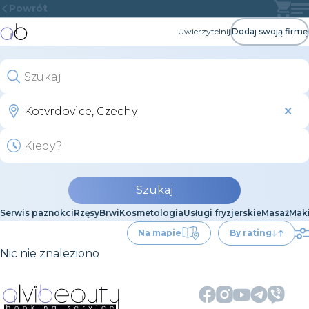
Powrót
Uwierzytelnij
Dodaj swoją firmę
Szukaj
Serwis paznokci
Rzęsy
Brwi
Kosmetologia
Usługi fryzjerskie
Masaż
Maki
Na mapie
By rating
Nic nie znaleziono