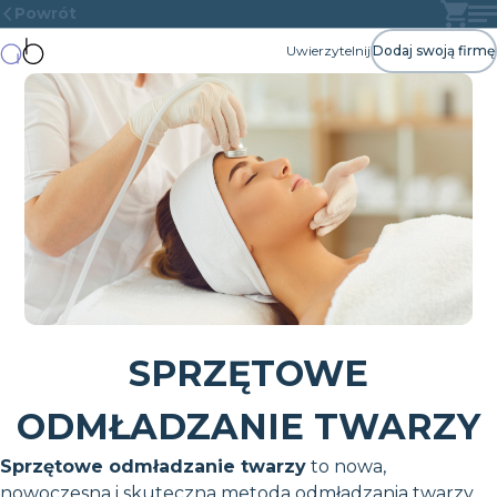
Powrót
Uwierzytelnij
Dodaj swoją firmę
SPRZĘTOWE
ODMŁADZANIE TWARZY
Sprzętowe odmładzanie twarzy
to nowa,
nowoczesna i skuteczna metoda odmładzania twarzy