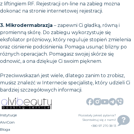
z liftingiem RF. Rejestracji on-line na zabieg można
dokonać na stronie internetowej rejestracji.
3. Mikrodermabrazja
– zapewni Ci gładką, równą i
promienną skórę. Do zabiegu wykorzystuje się
eksfoliator próżniowy, który reguluje stopień zmielenia
oraz ciśnienie podciśnienia. Pomaga usunąć blizny po
różnych operacjach. Pomagasz swojej skórze się
odnowić, a ona dziękuje Ci swoim pięknem.
Przeciwwskazań jest wiele, dlatego zanim to zrobisz,
musisz znaleźć w Internecie specjalistę, który udzieli Ci
bardziej szczegółowych informacji.
Instytucje
Pozostały jakieś pytania?
Skontaktuj się z nami!
AlviCoin
+380 97 270 38 13
Bloga