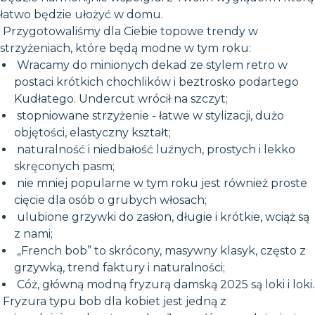
łatwo będzie ułożyć w domu.
Przygotowaliśmy dla Ciebie topowe trendy w
strzyżeniach, które będą modne w tym roku:
Wracamy do minionych dekad ze stylem retro w
postaci krótkich chochlików i beztrosko podartego
Kudłatego. Undercut wrócił na szczyt;
stopniowane strzyżenie - łatwe w stylizacji, dużo
objętości, elastyczny kształt;
naturalność i niedbałość luźnych, prostych i lekko
skręconych pasm;
nie mniej popularne w tym roku jest również proste
cięcie dla osób o grubych włosach;
ulubione grzywki do zasłon, długie i krótkie, wciąż są
z nami;
„French bob” to skrócony, masywny klasyk, często z
grzywką, trend faktury i naturalności;
Cóż, główną modną fryzurą damską 2025 są loki i loki.
Fryzura typu bob dla kobiet jest jedną z