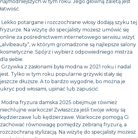
najmodniejszych w tym roku. Jego główną zaletą jest
łatwość.
Lekko potargane i rozczochrane włosy dodają szyku tej
fryzurze. Na wizytę do specjalisty możesz umówić się
online za pośrednictwem internetowego serwisu wizyt
„alvibeauty”, w którym gromadzone są najlepsze salony
kosmetyczne. Spójrz i wybierz odpowiedniego mistrza
dla siebie.
Grzywka z zasłonami była modna w 2021 roku i nadal
jest. Tylko w tym roku popularne grzywki stały się
jeszcze dłuższe. A to bardzo wygodne, bo można je
ukryć pod włosami, upinać lub zapuścić.
Modna fryzura damska 2025 obejmuje również
niechlujne warkocze! Zwłaszcza jeśli twoje włosy są
kędzierzawe lub kędzierzawe. Warkocze pomogą Ci
zachować równowagę pomiędzy zebraną fryzurą, a
rozczochraną stylizacją. Na wizytę do specjalisty możesz