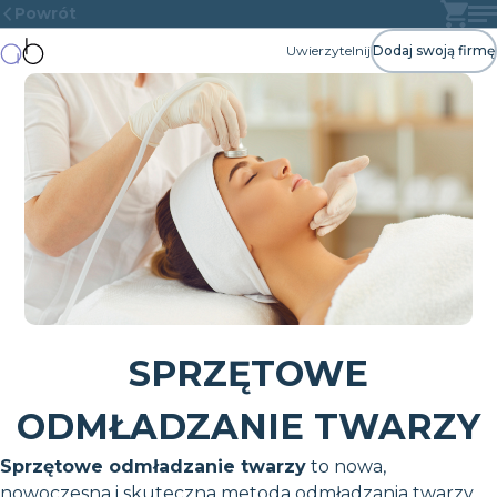
Powrót
Uwierzytelnij
Dodaj swoją firmę
SPRZĘTOWE
ODMŁADZANIE TWARZY
Sprzętowe odmładzanie twarzy
to nowa,
nowoczesna i skuteczna metoda odmładzania twarzy