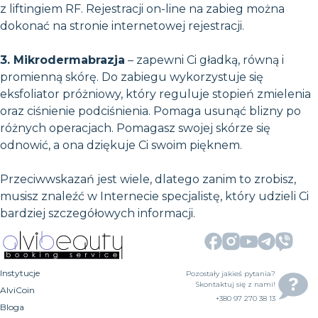
z liftingiem RF. Rejestracji on-line na zabieg można
dokonać na stronie internetowej rejestracji.
3. Mikrodermabrazja
– zapewni Ci gładką, równą i
promienną skórę. Do zabiegu wykorzystuje się
eksfoliator próżniowy, który reguluje stopień zmielenia
oraz ciśnienie podciśnienia. Pomaga usunąć blizny po
różnych operacjach. Pomagasz swojej skórze się
odnowić, a ona dziękuje Ci swoim pięknem.
Przeciwwskazań jest wiele, dlatego zanim to zrobisz,
musisz znaleźć w Internecie specjalistę, który udzieli Ci
bardziej szczegółowych informacji.
Instytucje
Pozostały jakieś pytania?
Skontaktuj się z nami!
AlviCoin
+380 97 270 38 13
Bloga