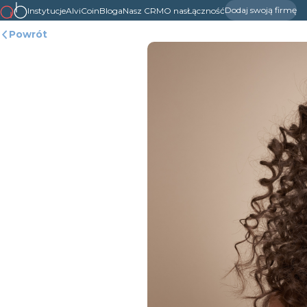
Dodaj swoją firmę
Instytucje
AlviCoin
Bloga
Nasz CRM
O nas
Łączność
Powrót