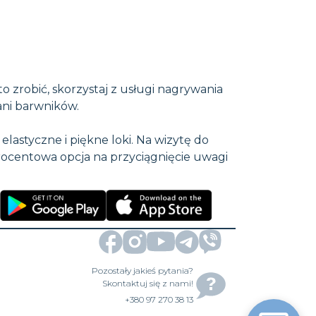
 zrobić, skorzystaj z usługi nagrywania
ani barwników.
 elastyczne i piękne loki. Na wizytę do
procentowa opcja na przyciągnięcie uwagi
Pozostały jakieś pytania?
Skontaktuj się z nami!
+380 97 270 38 13