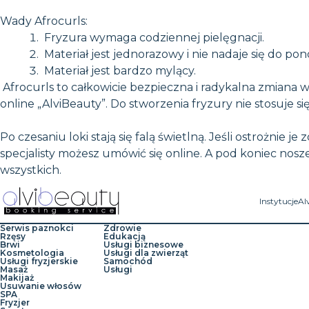
Wady Afrocurls:
Fryzura wymaga codziennej pielęgnacji.
Materiał jest jednorazowy i nie nadaje się do po
Materiał jest bardzo mylący.
Afrocurls to całkowicie bezpieczna i radykalna zmiana w
online „AlviBeauty”. Do stworzenia fryzury nie stosuje
Po czesaniu loki stają się falą świetlną. Jeśli ostrożnie 
specjalisty możesz umówić się online. A pod koniec nos
wszystkich.
Instytucje
Al
Serwis paznokci
Zdrowie
Rzęsy
Edukacją
Brwi
Usługi biznesowe
Kosmetologia
Usługi dla zwierząt
Usługi fryzjerskie
Samochód
Masaż
Usługi
Makijaż
Usuwanie włosów
SPA
Fryzjer