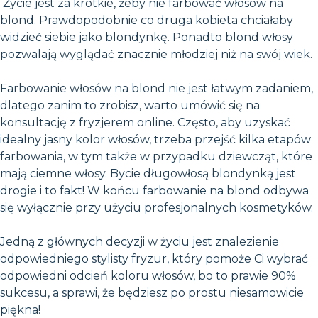
Życie jest za krótkie, żeby nie farbować włosów na
blond. Prawdopodobnie co druga kobieta chciałaby
widzieć siebie jako blondynkę. Ponadto blond włosy
pozwalają wyglądać znacznie młodziej niż na swój wiek.
Farbowanie włosów na blond nie jest łatwym zadaniem,
dlatego zanim to zrobisz, warto umówić się na
konsultację z fryzjerem online. Często, aby uzyskać
idealny jasny kolor włosów, trzeba przejść kilka etapów
farbowania, w tym także w przypadku dziewcząt, które
mają ciemne włosy. Bycie długowłosą blondynką jest
drogie i to fakt! W końcu farbowanie na blond odbywa
się wyłącznie przy użyciu profesjonalnych kosmetyków.
Jedną z głównych decyzji w życiu jest znalezienie
odpowiedniego stylisty fryzur, który pomoże Ci wybrać
odpowiedni odcień koloru włosów, bo to prawie 90%
sukcesu, a sprawi, że będziesz po prostu niesamowicie
piękna!