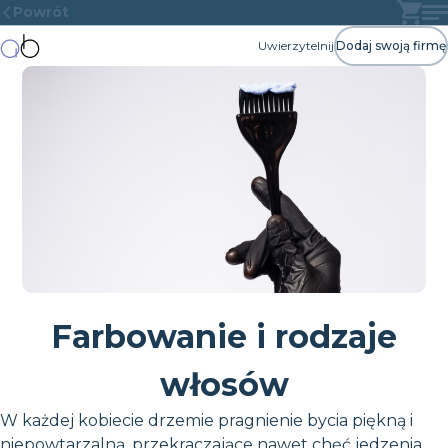
Powrót
Uwierzytelnij
Dodaj swoją firmę
Farbowanie i rodzaje
włosów
W każdej kobiecie drzemie pragnienie bycia piękną i
niepowtarzalną, przekraczające nawet chęć jedzenia,