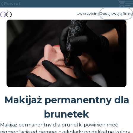
Powrót
Uwierzytelnij
Dodaj swoją firmę
Makijaż permanentny dla
brunetek
Makijaż permanentny dla brunetki powinien mieć
pigmentację od ciemnej czekolady po delikatne kolory.