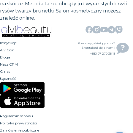
na skórze. Metoda ta nie obciąży już wyrazistych brwi i
rysów twarzy brunetki. Salon kosmetyczny możesz
znaleźć online.
Instytucje
Pozostały jakieś pytania?
Skontaktuj się z nami!
AlviCoin
+380 97 270 38 13
Bloga
Nasz CRM
O nas
Łączność
Regulamin serwisu
Polityka prywatności
Zamówienie publiczne