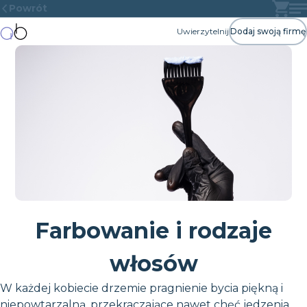
Powrót
Uwierzytelnij
Dodaj swoją firmę
Farbowanie i rodzaje
włosów
W każdej kobiecie drzemie pragnienie bycia piękną i
niepowtarzalną, przekraczające nawet chęć jedzenia,