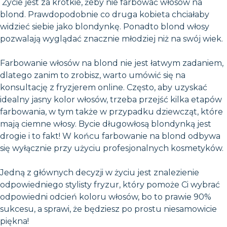
Życie jest za krótkie, żeby nie farbować włosów na
blond. Prawdopodobnie co druga kobieta chciałaby
widzieć siebie jako blondynkę. Ponadto blond włosy
pozwalają wyglądać znacznie młodziej niż na swój wiek.
Farbowanie włosów na blond nie jest łatwym zadaniem,
dlatego zanim to zrobisz, warto umówić się na
konsultację z fryzjerem online. Często, aby uzyskać
idealny jasny kolor włosów, trzeba przejść kilka etapów
farbowania, w tym także w przypadku dziewcząt, które
mają ciemne włosy. Bycie długowłosą blondynką jest
drogie i to fakt! W końcu farbowanie na blond odbywa
się wyłącznie przy użyciu profesjonalnych kosmetyków.
Jedną z głównych decyzji w życiu jest znalezienie
odpowiedniego stylisty fryzur, który pomoże Ci wybrać
odpowiedni odcień koloru włosów, bo to prawie 90%
sukcesu, a sprawi, że będziesz po prostu niesamowicie
piękna!