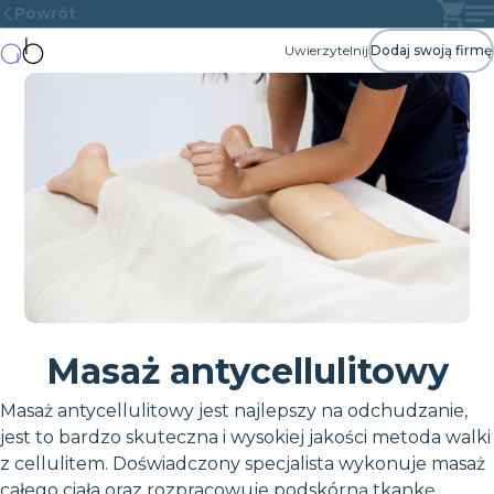
Powrót
Uwierzytelnij
Dodaj swoją firmę
Masaż antycellulitowy
Masaż antycellulitowy jest najlepszy na odchudzanie,
jest to bardzo skuteczna i wysokiej jakości metoda walki
z cellulitem. Doświadczony specjalista wykonuje masaż
całego ciała oraz rozpracowuje podskórną tkankę