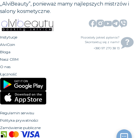
„AlviBeauty”, ponieważ mamy najlepszych mistrzów i
salony kosmetyczne.
Instytucje
Pozostały jakieś pytania?
Skontaktuj się z nami!
AlviCoin
+380 97 270 38 13
Bloga
Nasz CRM
O nas
Łączność
Regulamin serwisu
Polityka prywatności
Zamówienie publiczne