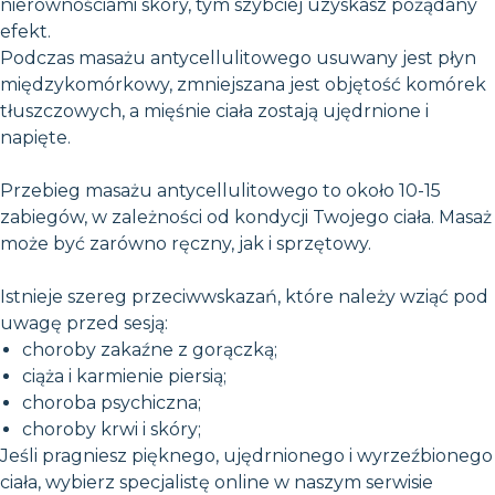
nierównościami skóry, tym szybciej uzyskasz pożądany
efekt.
Podczas masażu antycellulitowego usuwany jest płyn
międzykomórkowy, zmniejszana jest objętość komórek
tłuszczowych, a mięśnie ciała zostają ujędrnione i
napięte.
Przebieg masażu antycellulitowego to około 10-15
zabiegów, w zależności od kondycji Twojego ciała. Masaż
może być zarówno ręczny, jak i sprzętowy.
Istnieje szereg przeciwwskazań, które należy wziąć pod
uwagę przed sesją:
choroby zakaźne z gorączką;
ciąża i karmienie piersią;
choroba psychiczna;
choroby krwi i skóry;
Jeśli pragniesz pięknego, ujędrnionego i wyrzeźbionego
ciała, wybierz specjalistę online w naszym serwisie