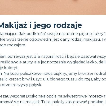
Makijaż i jego rodzaje
ałamiająco. Jak podkreślić swoje naturalne piękno i ukr
akie wydarzenie odpowiedni jest dany rodzaj makijażu. I
 jego rodzajom.
eń, ponieważ jest dla naturalności i będzie pasował wszy
ślić swoje atuty, ale jednocześnie wyglądać lekko, deli
e koloryt.
a kości policzkowe nałóż piękny, jasny bronzer i odrob
ślić kształt brwi i użyć ulubionego tuszu do rzęs, aby o
 przezroczysty połysk.
ezauważona! Doskonała opcja na sylwestrowe imprezy fir
umówić się na makijaż. Tutaj należy zastosować podkład,