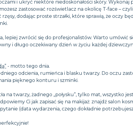
oczami i ukryć niektóre niedoskonałości skóry. Wykonaj 
możesz zastosować rozświetlacz na okolicę T-face – czyli 
 rzęsy, dodając proste strzałki, które sprawią, że oczy b
nki.
 lepiej zwrócić się do profesjonalistów. Warto umówić się
ówny i długo oczekiwany dzień w życiu każdej dziewczy
dą”
- motto tego dnia.
niego odcienia, rumieńca i blasku twarzy. Do oczu zast
ania pięknego konturu i szminki.
atła na twarzy, żadnego „połysku”, tylko mat, wszystko je
dpowiemy Ci jak zapisać się na makijaż: znajdź salon k
apytanie (data wydarzenia, czego dokładnie potrzebujesz,
erfekcyjnie!