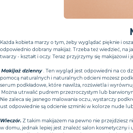
Każda kobieta marzy o tym, żeby wyglądać pięknie i osz
odpowiednio dobrany makijaż. Trzeba też wiedzieć, na j
twarzy - kształt i oczy. Teraz przyjrzymy się makijażowi i
Makijaż dzienny
. Ten wygląd jest odpowiedni na co dzi
pomocą naturalnych i naturalnych odcieni możesz podkre
serum podkładowe, które nawilża, rozświetla i wyrównuj
Można utrwalić pudrem przezroczystym lub barwionym. N
Nie zaleca się jasnego malowania oczu, wystarczy podkre
ust odpowiednie są odcienie szminki w kolorze nude lub
Wieczór.
Z takim makijażem na pewno nie przejdziesz ni
w domu, jednak lepiej jest znaleźć salon kosmetyczny i 