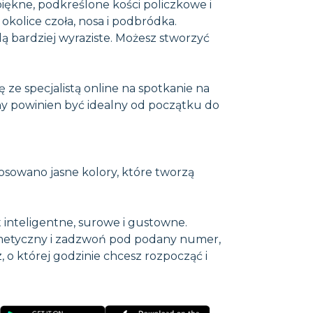
piękne, podkreślone kości policzkowe i
okolice czoła, nosa i podbródka.
ędą bardziej wyraziste. Możesz stworzyć
 ze specjalistą online na spotkanie na
ny powinien być idealny od początku do
osowano jasne kolory, które tworzą
st inteligentne, surowe i gustowne.
osmetyczny i zadzwoń pod podany numer,
 o której godzinie chcesz rozpocząć i