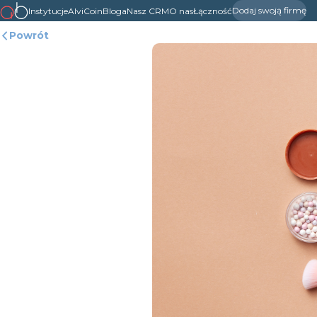
Dodaj swoją firmę
Instytucje
AlviCoin
Bloga
Nasz CRM
O nas
Łączność
Powrót