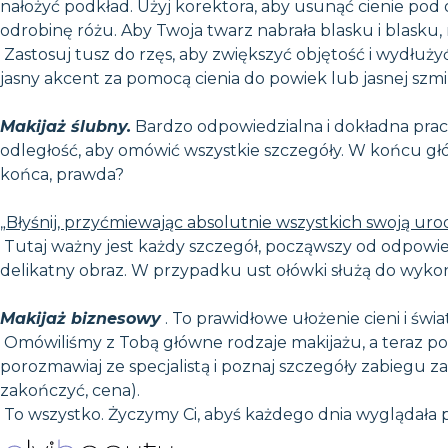
nałożyć podkład. Użyj korektora, aby usunąć cienie pod 
odrobinę różu. Aby Twoja twarz nabrała blasku i blasku, 
Zastosuj tusz do rzęs, aby zwiększyć objętość i wydłużyć
jasny akcent za pomocą cienia do powiek lub jasnej szmi
Makijaż ślubny.
Bardzo odpowiedzialna i dokładna praca,
odległość, aby omówić wszystkie szczegóły. W końcu gł
końca, prawda?
„Błyśnij, przyćmiewając absolutnie wszystkich swoją uro
Tutaj ważny jest każdy szczegół, począwszy od odpowied
delikatny obraz. W przypadku ust ołówki służą do wykon
Makijaż biznesowy
. To prawidłowe ułożenie cieni i świ
Omówiliśmy z Tobą główne rodzaje makijażu, a teraz po
porozmawiaj ze specjalistą i poznaj szczegóły zabiegu z
zakończyć, cena).
To wszystko. Życzymy Ci, abyś każdego dnia wyglądała p