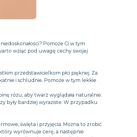
yć niedoskonałości? Pomoże Ci w tym
 warto wziąć pod uwagę cechy swojej
stkim przedstawicielkom płci pięknej. Za
katnie i schludnie. Pomoże w tym lekkie
inę różu, aby twarz wyglądała naturalnie.
czy były bardziej wyraziste. W przypadku
mowe, święta i przyjęcia. Można to zrobić
 który wyrównuje cerę, a następnie