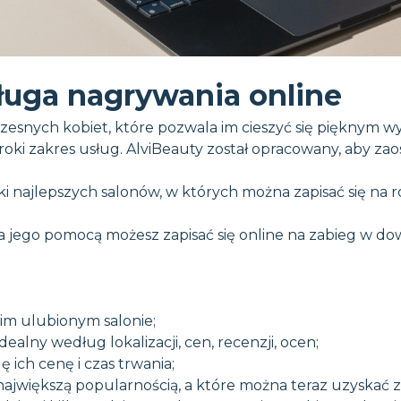
ługa nagrywania online
zesnych kobiet, które pozwala im cieszyć się pięknym 
oki zakres usług. AlviBeauty został opracowany, aby zaos
ki najlepszych salonów, w których można zapisać się na
a jego pomocą możesz zapisać się online na zabieg w d
im ulubionym salonie;
alny według lokalizacji, cen, recenzji, ocen;
 ich cenę i czas trwania;
 największą popularnością, a które można teraz uzyskać 