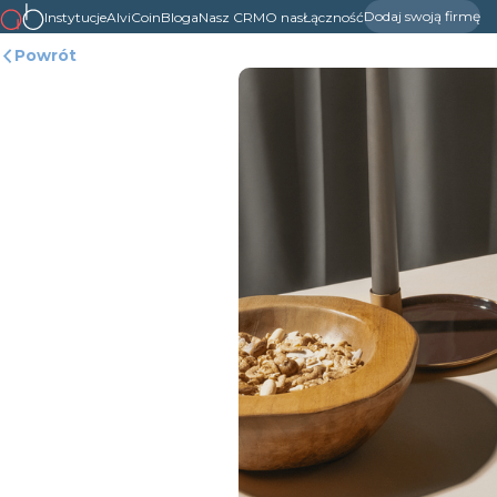
Dodaj swoją firmę
Instytucje
AlviCoin
Bloga
Nasz CRM
O nas
Łączność
Powrót