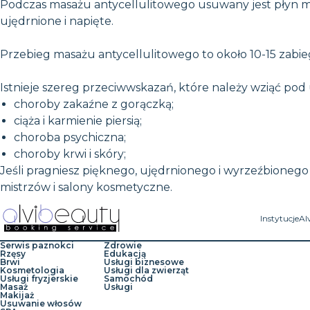
Podczas masażu antycellulitowego usuwany jest płyn mi
ujędrnione i napięte.
Przebieg masażu antycellulitowego to około 10-15 zabieg
Istnieje szereg przeciwwskazań, które należy wziąć pod
choroby zakaźne z gorączką;
ciąża i karmienie piersią;
choroba psychiczna;
choroby krwi i skóry;
Jeśli pragniesz pięknego, ujędrnionego i wyrzeźbionego 
mistrzów i salony kosmetyczne.
Instytucje
Al
Serwis paznokci
Zdrowie
Rzęsy
Edukacją
Brwi
Usługi biznesowe
Kosmetologia
Usługi dla zwierząt
Usługi fryzjerskie
Samochód
Masaż
Usługi
Makijaż
Usuwanie włosów