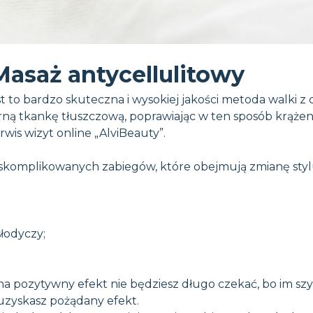
Masaż antycellulitowy
t to bardzo skuteczna i wysokiej jakości metoda walki z 
ą tkankę tłuszczową, poprawiając w ten sposób krążenie
rwis wizyt online „AlviBeauty”.
 skomplikowanych zabiegów, które obejmują zmianę stylu
słodyczy;
 na pozytywny efekt nie będziesz długo czekać, bo im sz
 uzyskasz pożądany efekt.