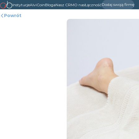
Dodaj swoją firmę
Instytucje
AlviCoin
Bloga
Nasz CRM
O nas
Łączność
Powrót