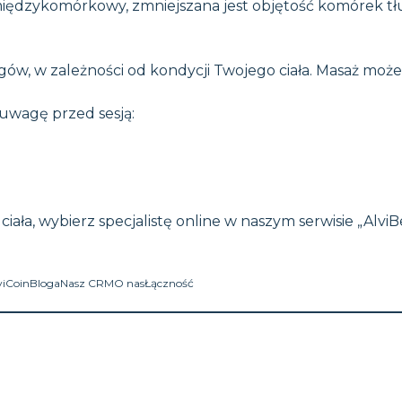
ędzykomórkowy, zmniejszana jest objętość komórek tłus
ów, w zależności od kondycji Twojego ciała. Masaż może 
 uwagę przed sesją:
ciała, wybierz specjalistę online w naszym serwisie „Al
viCoin
Bloga
Nasz CRM
O nas
Łączność